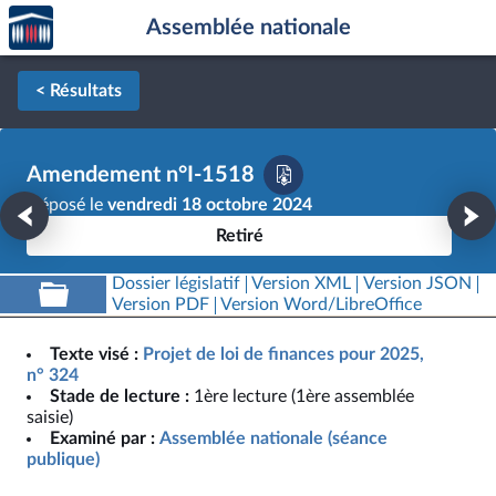
Accèder
Aller au contenu
Aller en bas de la page
Assemblée nationale
à la
page
d'accueil
< Résultats
Amendement n°I-1518
Déposé le
vendredi 18 octobre 2024
Retiré
Dossier législatif
Version XML
Version JSON
Version PDF
Version Word/LibreOffice
Texte visé :
Projet de loi de finances pour 2025,
n° 324
Stade de lecture :
1ère lecture (1ère assemblée
saisie)
Examiné par :
Assemblée nationale (séance
publique)