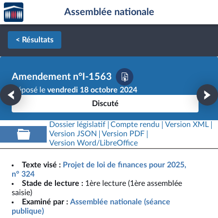
Accèder
Aller au contenu
Aller en bas de la page
Assemblée nationale
à la
page
d'accueil
< Résultats
Amendement n°I-1563
Déposé le
vendredi 18 octobre 2024
Discuté
Dossier législatif
Compte rendu
Version XML
Version JSON
Version PDF
Version Word/LibreOffice
Texte visé :
Projet de loi de finances pour 2025,
n° 324
Stade de lecture :
1ère lecture (1ère assemblée
saisie)
Examiné par :
Assemblée nationale (séance
publique)