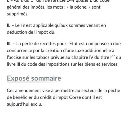
I. – Au
b
du 1° du I de l’article 244
quater
E du code
général des impôts, les mots : « la pêche, » sont
supprimés.
II. – Le I n’est applicable qu’aux sommes venant en
déduction de l’impôt dû.
III. – La perte de recettes pour l’État est compensée à due
concurrence par la création d’une taxe additionnelle à
er
l’accise sur les tabacs prévue au chapitre IV du titre I
du
livre III du code des impositions sur les biens et services.
Exposé sommaire
Cet amendement vise à permettre au secteur de la pêche
de bénéficier du crédit d'impôt Corse dont il est
aujourd'hui exclu.