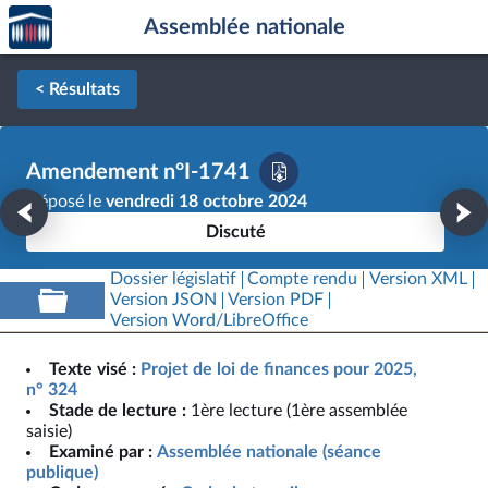
Accèder
Aller au contenu
Aller en bas de la page
Assemblée nationale
à la
page
d'accueil
< Résultats
Amendement n°I-1741
Déposé le
vendredi 18 octobre 2024
Discuté
Dossier législatif
Compte rendu
Version XML
Version JSON
Version PDF
Version Word/LibreOffice
Texte visé :
Projet de loi de finances pour 2025,
n° 324
Stade de lecture :
1ère lecture (1ère assemblée
saisie)
Examiné par :
Assemblée nationale (séance
publique)