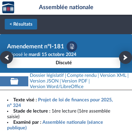
Accèder
Aller au contenu
Aller en bas de la page
Assemblée nationale
à la
page
d'accueil
< Résultats
Amendement n°I-181
Déposé le
mardi 15 octobre 2024
Discuté
Dossier législatif
Compte rendu
Version XML
Version JSON
Version PDF
Version Word/LibreOffice
Texte visé :
Projet de loi de finances pour 2025,
n° 324
Stade de lecture :
1ère lecture (1ère assemblée
saisie)
Examiné par :
Assemblée nationale (séance
publique)