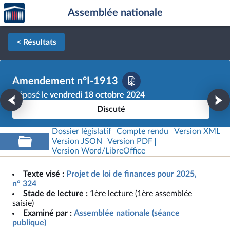
Accèder
Aller au contenu
Aller en bas de la page
Assemblée nationale
à la
page
d'accueil
< Résultats
Amendement n°I-1913
Déposé le
vendredi 18 octobre 2024
Discuté
Dossier législatif
Compte rendu
Version XML
Version JSON
Version PDF
Version Word/LibreOffice
Texte visé :
Projet de loi de finances pour 2025,
n° 324
Stade de lecture :
1ère lecture (1ère assemblée
saisie)
Examiné par :
Assemblée nationale (séance
publique)