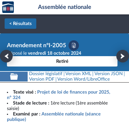
Accèder
Aller au contenu
Aller en bas de la page
Assemblée nationale
à la
page
d'accueil
< Résultats
Amendement n°I-2005
Déposé le
vendredi 18 octobre 2024
Retiré
Dossier législatif
Version XML
Version JSON
Version PDF
Version Word/LibreOffice
Texte visé :
Projet de loi de finances pour 2025,
n° 324
Stade de lecture :
1ère lecture (1ère assemblée
saisie)
Examiné par :
Assemblée nationale (séance
publique)