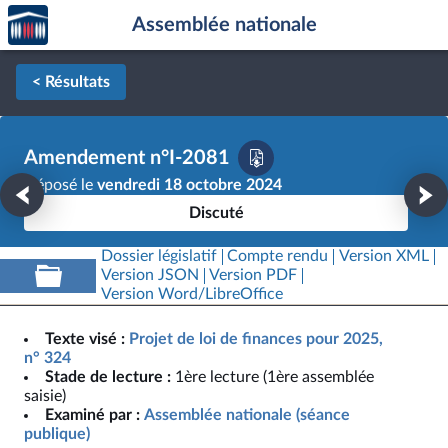
Accèder
Aller au contenu
Aller en bas de la page
Assemblée nationale
à la
page
d'accueil
< Résultats
Amendement n°I-2081
Déposé le
vendredi 18 octobre 2024
Discuté
Dossier législatif
Compte rendu
Version XML
Version JSON
Version PDF
Version Word/LibreOffice
Texte visé :
Projet de loi de finances pour 2025,
n° 324
Stade de lecture :
1ère lecture (1ère assemblée
saisie)
Examiné par :
Assemblée nationale (séance
publique)