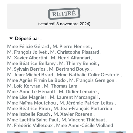
RETIRÉ
(vendredi 8 novembre 2024)
Déposé par :
Mme Félicie Gérard
M. Pierre Henriet
M. François Jolivet
M. Christophe Plassard
M. Xavier Albertini
M. Henri Alfandari
Mme Béatrice Bellamy
M. Thierry Benoit
M. Sylvain Berrios
M. Bertrand Bouyx
M. Jean-Michel Brard
Mme Nathalie Colin-Oesterlé
Mme Agnès Firmin Le Bodo
M. François Gernigon
M. Loïc Kervran
M. Thomas Lam
Mme Anne Le Hénanff
M. Didier Lemaire
Mme Lise Magnier
M. Laurent Marcangeli
Mme Naïma Moutchou
M. Jérémie Patrier-Leitus
Mme Béatrice Piron
M. Jean-François Portarrieu
Mme Isabelle Rauch
M. Xavier Roseren
Mme Laetitia Saint-Paul
M. Vincent Thiébaut
M. Frédéric Valletoux
Mme Anne-Cécile Violland