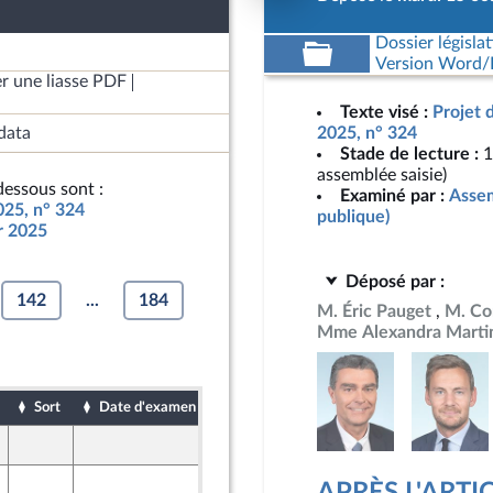
Dossier législat
Version Word/L
r une liasse PDF
Texte visé :
Projet 
data
2025, n° 324
Stade de lecture :
1
assemblée saisie)
essous sont :
Examiné par :
Assem
025, n° 324
publique)
ur 2025
Déposé par :
142
...
184
M. Éric Pauget
M. Co
Mme Alexandra Martin
Sort
Date d'examen
Date de dépôt
19 octobre 2024
19 octobre 2024
-mer et Territoires