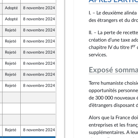
APRÈS L'ARTICLE
Adopté
8 novembre 2024
19 octobre 2024
I. – Le deuxième alinéa 
Adopté
8 novembre 2024
17 octobre 2024
des étrangers et du dro
Rejeté
8 novembre 2024
18 octobre 2024
II. – La perte de recet
u Front Populaire
création d’une taxe add
Rejeté
8 novembre 2024
15 octobre 2024
er
chapitre IV du titre I
d
Rejeté
8 novembre 2024
12 octobre 2024
services.
Rejeté
8 novembre 2024
15 octobre 2024
Exposé somma
Rejeté
8 novembre 2024
19 octobre 2024
Terre humaniste choisi
Rejeté
8 novembre 2024
15 octobre 2024
opportunités personnell
15 octobre 2024
de 300 000 nouveaux é
d’étrangers disposant d
15 octobre 2024
Alors que la France doit
15 octobre 2024
entreprises et les fran
Rejeté
8 novembre 2024
15 octobre 2024
supplémentaires. A leu