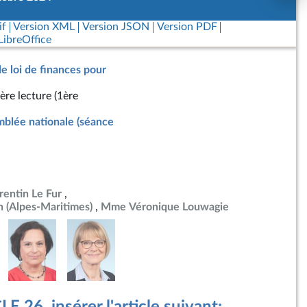
if
Version XML
Version JSON
Version PDF
ibreOffice
de loi de finances pour
ère lecture (1ère
blée nationale (séance
rentin Le Fur
 (Alpes-Maritimes)
Mme Véronique Louwagie