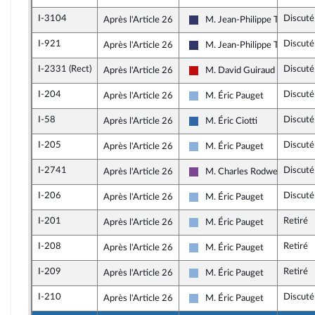
I-3104
Discuté
Après l'Article 26
M. Jean-Philippe Tanguy
Rassemblement National
I-921
Discuté
Après l'Article 26
M. Jean-Philippe Tanguy
Rassemblement National
I-2331 (Rect)
Discuté
Après l'Article 26
M. David Guiraud
La France insoumise - Nouvea
I-204
Discuté
Après l'Article 26
M. Éric Pauget
Droite Républicaine
I-58
Discuté
Après l'Article 26
M. Éric Ciotti
UDR
I-205
Discuté
Après l'Article 26
M. Éric Pauget
Droite Républicaine
I-2741
Discuté
Après l'Article 26
M. Charles Rodwell
Ensemble pour la République
I-206
Discuté
Après l'Article 26
M. Éric Pauget
Droite Républicaine
I-201
Retiré
Après l'Article 26
M. Éric Pauget
Droite Républicaine
I-208
Retiré
Après l'Article 26
M. Éric Pauget
Droite Républicaine
I-209
Retiré
Après l'Article 26
M. Éric Pauget
Droite Républicaine
I-210
Discuté
Après l'Article 26
M. Éric Pauget
Droite Républicaine