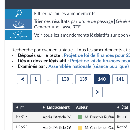
Filtrer parmi les amendements
Trier ces résultats par ordre de passage
Génére
Générer une liasse RTF
Voir tous les amendements législatifs sur open 
Recherche par examen unique - Tous les amendements ci-d
Déposés sur le texte :
Projet de loi de finances pour 2
Liés au dossier législatif :
Projet de loi de finances po
Examinés par :
Assemblée nationale (séance publique)
1
...
138
139
140
141
n°
Emplacement
Auteur
État
I-2817
Retiré
Après l'Article 26
M. François Ruffin
Écologiste et Social
I-2655
Retiré
Après l'Article 26
M. Charles de Courson
Libertés, Indépendants, Outre