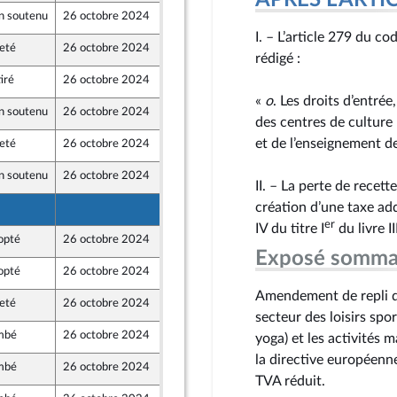
APRÈS L'ARTICLE
n soutenu
26 octobre 2024
19 octobre 2024
I. – L’article 279 du co
eté
26 octobre 2024
19 octobre 2024
rédigé :
iré
26 octobre 2024
19 octobre 2024
«
o
. Les droits d’entrée
n soutenu
26 octobre 2024
16 octobre 2024
des centres de culture p
et de l’enseignement de 
eté
26 octobre 2024
16 octobre 2024
t Territoires
n soutenu
26 octobre 2024
18 octobre 2024
II. – La perte de recett
création d’une taxe add
18 octobre 2024
er
IV du titre I
du livre I
opté
26 octobre 2024
18 octobre 2024
t Populaire
Exposé somma
opté
26 octobre 2024
19 octobre 2024
t Territoires
Amendement de repli qu
eté
26 octobre 2024
18 octobre 2024
t Populaire
secteur des loisirs spo
mbé
26 octobre 2024
15 octobre 2024
yoga) et les activité
la directive européenne
mbé
26 octobre 2024
15 octobre 2024
TVA réduit.