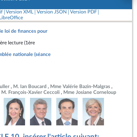
if
Version XML
Version JSON
Version PDF
ibreOffice
de loi de finances pour
ère lecture (1ère
blée nationale (séance
ller
M. Ian Boucard
Mme Valérie Bazin-Malgras
M. François-Xavier Ceccoli
Mme Josiane Corneloup