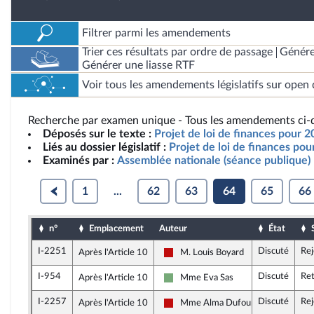
Filtrer parmi les amendements
Trier ces résultats par ordre de passage
Génére
Générer une liasse RTF
Voir tous les amendements législatifs sur open 
Recherche par examen unique - Tous les amendements ci-d
Déposés sur le texte :
Projet de loi de finances pour 2
Liés au dossier législatif :
Projet de loi de finances po
Examinés par :
Assemblée nationale (séance publique)
1
...
62
63
64
65
66
n°
Emplacement
Auteur
État
I-2251
Discuté
Rej
Après l'Article 10
M. Louis Boyard
La France insoumise - Nouveau Fron
I-954
Discuté
Ret
Après l'Article 10
Mme Eva Sas
Écologiste et Social
I-2257
Discuté
Rej
Après l'Article 10
Mme Alma Dufour
La France insoumise - Nouveau Fron