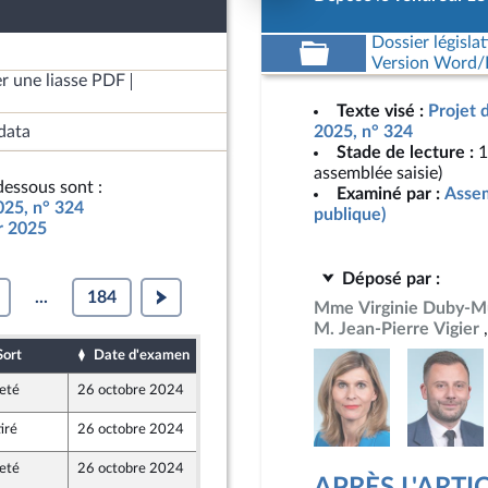
Dossier législat
Version Word/L
r une liasse PDF
Texte visé :
Projet 
data
2025, n° 324
Stade de lecture :
1
assemblée saisie)
essous sont :
Examiné par :
Assem
025, n° 324
publique)
ur 2025
Déposé par :
...
184
Mme Virginie Duby-Mu
M. Jean-Pierre Vigier
Sort
Date d'examen
Date de dépôt
eté
26 octobre 2024
18 octobre 2024
t Populaire
iré
26 octobre 2024
17 octobre 2024
eté
26 octobre 2024
18 octobre 2024
t Populaire