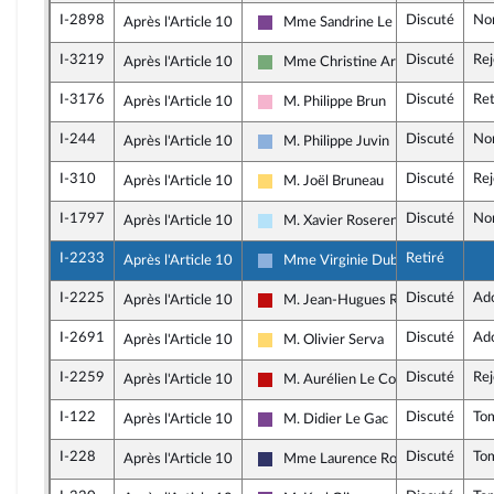
I-2898
Discuté
No
Après l'Article 10
Mme Sandrine Le Feur
Ensemble pour la République
I-3219
Discuté
Rej
Après l'Article 10
Mme Christine Arrighi
Écologiste et Social
I-3176
Discuté
Ret
Après l'Article 10
M. Philippe Brun
Socialistes et apparentés
I-244
Discuté
No
Après l'Article 10
M. Philippe Juvin
Droite Républicaine
I-310
Discuté
Rej
Après l'Article 10
M. Joël Bruneau
Libertés, Indépendants, Outre-mer e
I-1797
Discuté
No
Après l'Article 10
M. Xavier Roseren
Horizons & Indépendants
I-2233
Retiré
Après l'Article 10
Mme Virginie Duby-Muller
Droite Républicaine
I-2225
Discuté
Ad
Après l'Article 10
M. Jean-Hugues Ratenon
La France insoumise - Nouveau Fron
I-2691
Discuté
Ad
Après l'Article 10
M. Olivier Serva
Libertés, Indépendants, Outre-mer e
I-2259
Discuté
Rej
Après l'Article 10
M. Aurélien Le Coq
La France insoumise - Nouveau Fron
I-122
Discuté
To
Après l'Article 10
M. Didier Le Gac
Ensemble pour la République
I-228
Discuté
To
Après l'Article 10
Mme Laurence Robert-Dehault
Rassemblement National