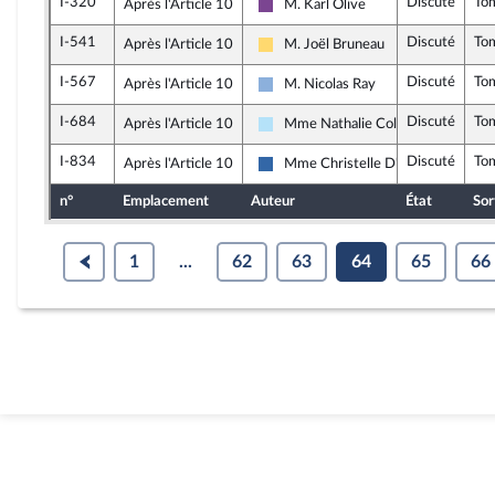
I-320
Discuté
To
Après l'Article 10
M. Karl Olive
Ensemble pour la République
I-541
Discuté
To
Après l'Article 10
M. Joël Bruneau
Libertés, Indépendants, Outre-mer e
I-567
Discuté
To
Après l'Article 10
M. Nicolas Ray
Droite Républicaine
I-684
Discuté
To
Après l'Article 10
Mme Nathalie Colin-Oesterlé
Horizons & Indépendants
I-834
Discuté
To
Après l'Article 10
Mme Christelle D'Intorni
UDR
n°
Emplacement
Auteur
État
Sor
1
...
62
63
64
65
66