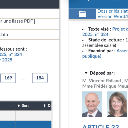
Dossier législat
Version Word/L
r une liasse PDF
Texte visé :
Projet 
data
2025, n° 324
Stade de lecture :
1
assemblée saisie)
essous sont :
Examiné par :
Assem
025, n° 324
publique)
ur 2025
Déposé par :
169
...
184
M. Vincent Rolland
M
Mme Frédérique Meun
t
Sort
Date d'examen
Date de dépôt
16 octobre 2024
s
16 octobre 2024