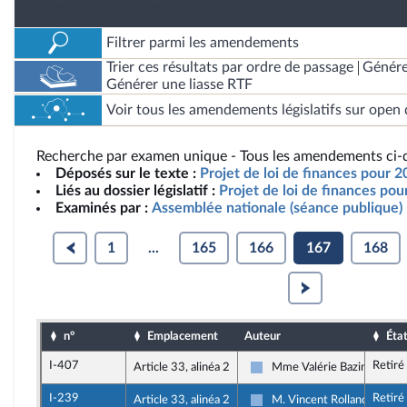
Filtrer parmi les amendements
Trier ces résultats par ordre de passage
Génére
Générer une liasse RTF
Voir tous les amendements législatifs sur open 
Recherche par examen unique - Tous les amendements ci-d
Déposés sur le texte :
Projet de loi de finances pour 2
Liés au dossier législatif :
Projet de loi de finances po
Examinés par :
Assemblée nationale (séance publique)
1
...
165
166
167
168
n°
Emplacement
Auteur
Éta
I-407
Retiré
Article 33, alinéa 2
Mme Valérie Bazin-Malgra
Droite Républicaine
I-239
Retiré
Article 33, alinéa 2
M. Vincent Rolland
Droite Républicaine