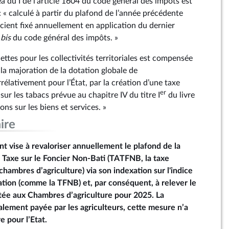
éa du I de l’article 1604 du code général des impôts est
 « calculé à partir du plafond de l’année précédente
icient fixé annuellement en application du dernier
8
bis
du code général des impôts. »
cettes pour les collectivités territoriales est compensée
la majoration de la dotation globale de
élativement pour l’État, par la création d’une taxe
er
 sur les tabacs prévue au chapitre IV du titre I
du livre
ons sur les biens et services. »
ire
 vise à revaloriser annuellement le plafond de la
a Taxe sur le Foncier Non-Bati (TATFNB, la taxe
chambres d’agriculture) via son indexation sur l'indice
tion (comme la TFNB) et, par conséquent, à relever le
tée aux Chambres d’agriculture pour 2025. La
lement payée par les agriculteurs, cette mesure n’a
e pour l’Etat.