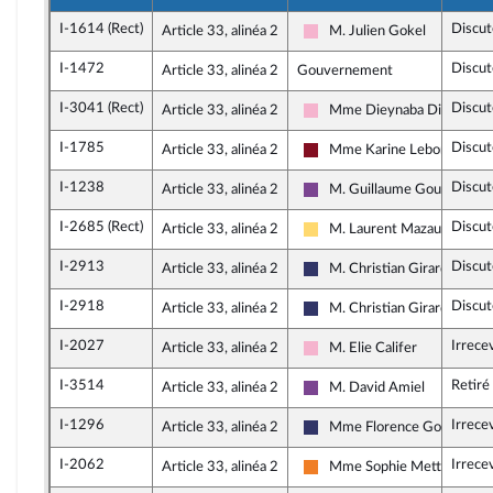
I-1614 (Rect)
Discut
Article 33, alinéa 2
M. Julien Gokel
Socialistes et apparentés
I-1472
Discut
Article 33, alinéa 2
Gouvernement
I-3041 (Rect)
Discut
Article 33, alinéa 2
Mme Dieynaba Diop
Socialistes et apparentés
I-1785
Discut
Article 33, alinéa 2
Mme Karine Lebon
Gauche Démocrate et Répub
I-1238
Discut
Article 33, alinéa 2
M. Guillaume Gouffier Val
Ensemble pour la Républiqu
I-2685 (Rect)
Discut
Article 33, alinéa 2
M. Laurent Mazaury
Libertés, Indépendants, Out
I-2913
Discut
Article 33, alinéa 2
M. Christian Girard
Rassemblement National
I-2918
Discut
Article 33, alinéa 2
M. Christian Girard
Rassemblement National
I-2027
Irrece
Article 33, alinéa 2
M. Elie Califer
Socialistes et apparentés
I-3514
Retiré
Article 33, alinéa 2
M. David Amiel
Ensemble pour la Républiqu
I-1296
Irrece
Article 33, alinéa 2
Mme Florence Goulet
Rassemblement National
I-2062
Irrece
Article 33, alinéa 2
Mme Sophie Mette
Les Démocrates