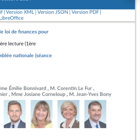
if
Version XML
Version JSON
Version PDF
ibreOffice
de loi de finances pour
ère lecture (1ère
blée nationale (séance
me Émilie Bonnivard
M. Corentin Le Fur
ier
Mme Josiane Corneloup
M. Jean-Yves Bony