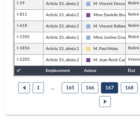
I-19
Retiré
Article 33, alinéa 2
M. Vincent Descoeur
Droite Républicaine
I-811
Retiré
Article 33, alinéa 2
Mme Danielle Brulebois
Ensemble pour la Républiqu
I-618
Retiré
Article 33, alinéa 2
M. Vincent Rolland
Droite Républicaine
I-1505
Retiré
Article 33, alinéa 2
Mme Justine Gruet
Droite Républicaine
I-1856
Retiré
Article 33, alinéa 2
M. Paul Molac
Libertés, Indépendants, Out
I-2203
Irrece
Article 33, alinéa 2
M. Jean-René Cazeneuve
Ensemble pour la Républiqu
n°
Emplacement
Auteur
État
1
...
165
166
167
168