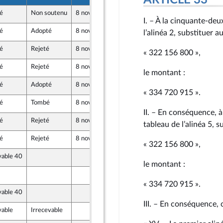
ARTICLE 33
é
Non soutenu
8 novembre 2024
18 octobre 2024
I. – À la cinquante-deu
é
Adopté
8 novembre 2024
18 octobre 2024
l’alinéa 2, substituer a
é
Rejeté
8 novembre 2024
19 octobre 2024
« 322 156 800 »,
é
Rejeté
8 novembre 2024
18 octobre 2024
licaine
le montant :
é
Adopté
8 novembre 2024
17 octobre 2024
ente
e
« 334 720 915 ».
é
Tombé
8 novembre 2024
19 octobre 2024
re-mer et Territoires
II. – En conséquence, à
é
Rejeté
8 novembre 2024
19 octobre 2024
tableau de l’alinéa 5, 
é
Rejeté
8 novembre 2024
19 octobre 2024
« 322 156 800 »,
vable 40
18 octobre 2024
le montant :
19 octobre 2024
e
« 334 720 915 ».
vable 40
17 octobre 2024
III. – En conséquence, 
vable
Irrecevable
18 octobre 2024