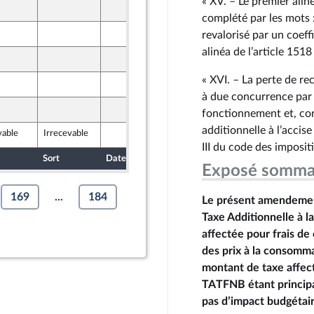
« XV. – Le premier alin
11 octobre 2024
complété par les mots :
17 octobre 2024
revalorisé par un coeff
e
alinéa de l’article 151
16 octobre 2024
« XVI. – La perte de re
18 octobre 2024
à due concurrence par 
18 octobre 2024
fonctionnement et, corr
re-mer et Territoires
additionnelle à l’accise
vable
Irrecevable
18 octobre 2024
e
III du code des impositi
Sort
Date d'examen
Date de dépôt
Exposé somma
169
...
184
Le présent amendement
Taxe Additionnelle à l
affectée pour frais de 
des prix à la consomma
montant de taxe affec
TATFNB étant principa
pas d’impact budgétair