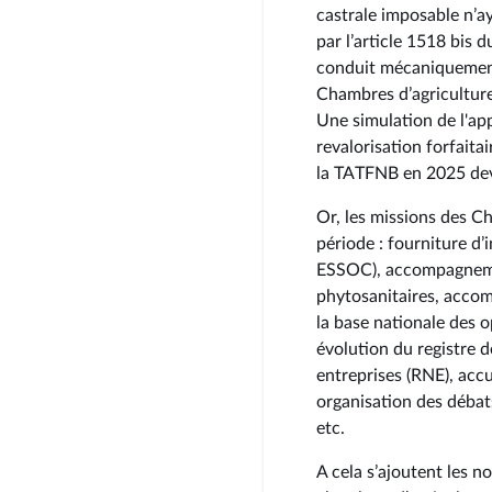
castrale imposable n’a
par l’article 1518 bis 
conduit mécaniquement 
Chambres d’agriculture
Une simulation de l'app
revalorisation forfait
la TATFNB en 2025 dev
Or, les missions des C
période : fourniture d’
ESSOC), accompagnement
phytosanitaires, acco
la base nationale des o
évolution du registre de
entreprises (RNE), accu
organisation des débats 
etc.
A cela s’ajoutent les n