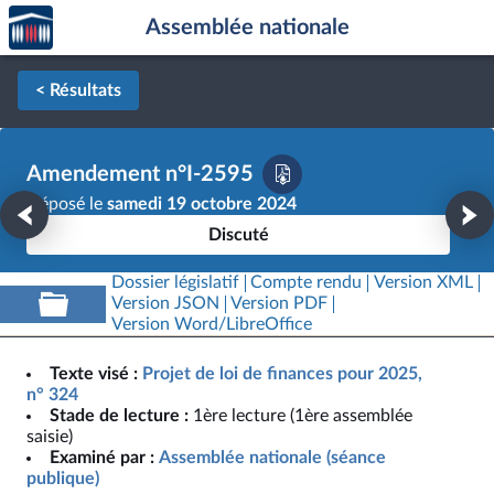
Accèder
Aller au contenu
Aller en bas de la page
Assemblée nationale
à la
page
d'accueil
< Résultats
Amendement n°I-2595
Déposé le
samedi 19 octobre 2024
Discuté
Dossier législatif
Compte rendu
Version XML
Version JSON
Version PDF
Version Word/LibreOffice
Texte visé :
Projet de loi de finances pour 2025,
n° 324
Stade de lecture :
1ère lecture (1ère assemblée
saisie)
Examiné par :
Assemblée nationale (séance
publique)