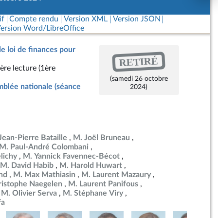
if
Compte rendu
Version XML
Version JSON
ersion Word/LibreOffice
de loi de finances pour
RETIRÉ
ère lecture (1ère
(samedi 26 octobre
blée nationale (séance
2024)
Jean-Pierre Bataille
M. Joël Bruneau
M. Paul-André Colombani
lichy
M. Yannick Favennec-Bécot
M. David Habib
M. Harold Huwart
nd
M. Max Mathiasin
M. Laurent Mazaury
ristophe Naegelen
M. Laurent Panifous
M. Olivier Serva
M. Stéphane Viry
fa