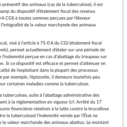
e préventif des animaux (cas de la tuberculose), il est
hamp du dispositif d’étalement fiscal des revenus
0 A CGI) à toutes sommes perçues par l’éleveur
l’intégralité de la valeur marchande des animaux
iscal, visé à l’article à 75‑0 A du CGI (étalement fiscal
els), permet actuellement d’étaler sur une période de
de l’indemnité perçue en cas d’abattage du troupeau sur
n. Si ce dispositif est efficace et permet d’atténuer en
scalité de l’exploitant dans la plupart des processus
e par exemple, l’épizootie, il demeure toutefois peu
pour certaines maladies comme la tuberculose.
la tuberculose, suite à l’abattage administrative des
t à la règlementation en vigueur (cf. Arrêté du 17
ures financières relatives à la lutte contre la brucellose
tre la tuberculose) l’indemnité versée par l’État ne
e la valeur marchande des animaux abattus. Le montant