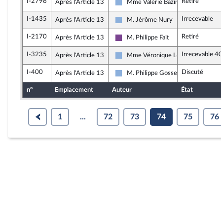
I-2796
Retiré
Après l'Article 13
Mme Valérie Bazin-Malgras
Droite Républicaine
I-1435
Irrecevable
Après l'Article 13
M. Jérôme Nury
Droite Républicaine
I-2170
Retiré
Après l'Article 13
M. Philippe Fait
Ensemble pour la République
I-3235
Irrecevable 4
Après l'Article 13
Mme Véronique Louwagie
Droite Républicaine
I-400
Discuté
Après l'Article 13
M. Philippe Gosselin
Droite Républicaine
n°
Emplacement
Auteur
État
1
...
72
73
74
75
76