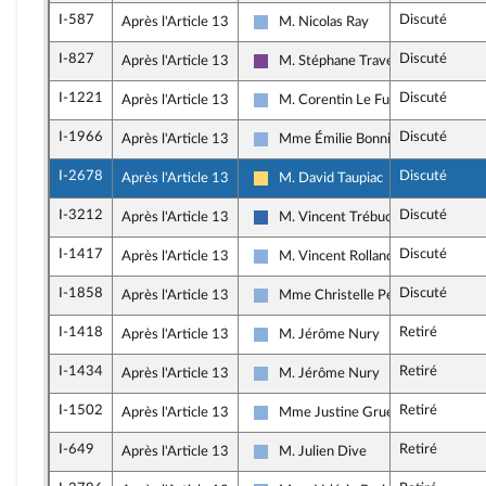
I-587
Discuté
Après l'Article 13
M. Nicolas Ray
Droite Républicaine
I-827
Discuté
Après l'Article 13
M. Stéphane Travert
Ensemble pour la République
I-1221
Discuté
Après l'Article 13
M. Corentin Le Fur
Droite Républicaine
I-1966
Discuté
Après l'Article 13
Mme Émilie Bonnivard
Droite Républicaine
I-2678
Discuté
Après l'Article 13
M. David Taupiac
Libertés, Indépendants, Outre-mer e
I-3212
Discuté
Après l'Article 13
M. Vincent Trébuchet
UDR
I-1417
Discuté
Après l'Article 13
M. Vincent Rolland
Droite Républicaine
I-1858
Discuté
Après l'Article 13
Mme Christelle Petex
Droite Républicaine
I-1418
Retiré
Après l'Article 13
M. Jérôme Nury
Droite Républicaine
I-1434
Retiré
Après l'Article 13
M. Jérôme Nury
Droite Républicaine
I-1502
Retiré
Après l'Article 13
Mme Justine Gruet
Droite Républicaine
I-649
Retiré
Après l'Article 13
M. Julien Dive
Droite Républicaine