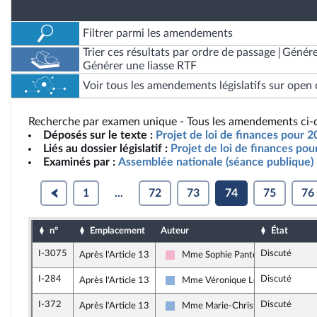
Filtrer parmi les amendements
Trier ces résultats par ordre de passage
Génére
Générer une liasse RTF
Voir tous les amendements législatifs sur open 
Recherche par examen unique - Tous les amendements ci-d
Déposés sur le texte :
Projet de loi de finances pour 2
Liés au dossier législatif :
Projet de loi de finances po
Examinés par :
Assemblée nationale (séance publique)
1
...
72
73
74
75
76
n°
Emplacement
Auteur
État
I-3075
Discuté
Après l'Article 13
Mme Sophie Pantel
Socialistes et apparentés
I-284
Discuté
Après l'Article 13
Mme Véronique Louwagie
Droite Républicaine
I-372
Discuté
Après l'Article 13
Mme Marie-Christine Dalloz
Droite Républicaine