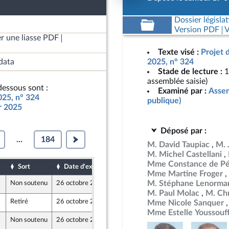
Dossier législat
Version PDF
V
r une liasse PDF
Texte visé :
Projet 
data
2025, n° 324
Stade de lecture :
1
assemblée saisie)
essous sont :
Examiné par :
Assem
025, n° 324
publique)
ur 2025
Déposé par :
...
184
M. David Taupiac
M. 
M. Michel Castellani
Mme Constance de Pé
Sort
Date d'examen
Date de dépôt
Mme Martine Froger
M. Stéphane Lenorma
Non soutenu
26 octobre 2024
19 octobre 2024
M. Paul Molac
M. Ch
Retiré
26 octobre 2024
16 octobre 2024
Mme Nicole Sanquer
Mme Estelle Youssouf
Non soutenu
26 octobre 2024
16 octobre 2024