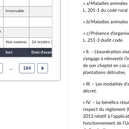
19 octobre 2024
«
a)
Maladies animales po
L. 201‑1 du code rural 
Irrecevable
17 octobre 2024
18 octobre 2024
«
b)
Maladies animales r
0
19 octobre 2024
«
c)
Présence d’organism
L. 251‑3 dudit code.
Non soutenu
26 octobre 2024
16 octobre 2024
« II. – L’exonération vi
Sort
Date d'examen
Date de dépôt
s’engage à réinvestir l
de son cheptel en cas 
...
184
plantations détruites.
« III. – Les modalités d
décret.
« IV. – Le bénéfice ré
respect du règlement
2013 relatif à l’applica
fonctionnement de l’U