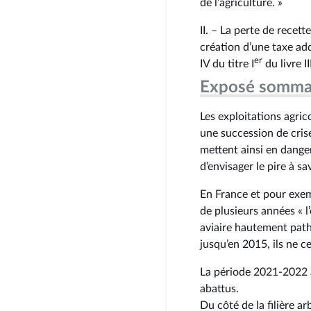
de l’agriculture. »
II. – La perte de recett
création d’une taxe add
er
IV du titre I
du livre I
Exposé somma
Les exploitations agric
une succession de cris
mettent ainsi en dang
d’envisager le pire à sa
En France et pour exemp
de plusieurs années « l
aviaire hautement path
jusqu’en 2015, ils ne c
La période 2021‑2022 a
abattus.
Du côté de la filière ar