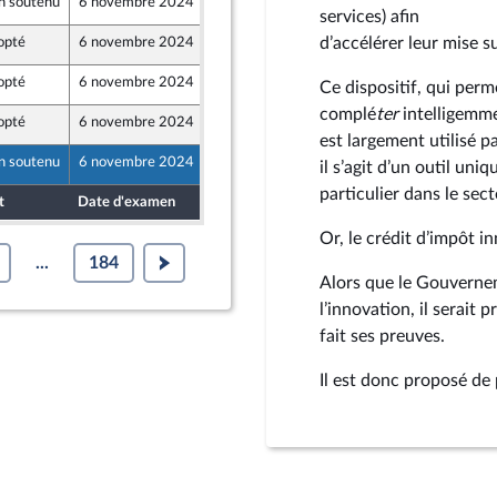
n soutenu
6 novembre 2024
18 octobre 2024
services) afin
d’accélérer leur mise s
opté
6 novembre 2024
18 octobre 2024
opté
6 novembre 2024
18 octobre 2024
Ce dispositif, qui perm
t Territoires
complé
ter
intelligemmen
opté
6 novembre 2024
18 octobre 2024
est largement utilisé p
n soutenu
6 novembre 2024
19 octobre 2024
il s’agit d’un outil uni
t Territoires
particulier dans le sec
t
Date d'examen
Date de dépôt
Or, le crédit d’impôt 
...
184
Alors que le Gouvernem
l’innovation, il serait p
fait ses preuves.
Il est donc proposé de 