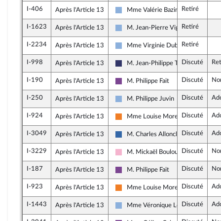
I-406
Retiré
Après l'Article 13
Mme Valérie Bazin-Malgras
Droite Républicaine
I-1623
Retiré
Après l'Article 13
M. Jean-Pierre Vigier
Droite Républicaine
I-2234
Retiré
Après l'Article 13
Mme Virginie Duby-Muller
Droite Républicaine
I-998
Discuté
Ret
Après l'Article 13
M. Jean-Philippe Tanguy
Rassemblement National
I-190
Discuté
No
Après l'Article 13
M. Philippe Fait
Ensemble pour la République
I-250
Discuté
Ad
Après l'Article 13
M. Philippe Juvin
Droite Républicaine
I-924
Discuté
Ad
Après l'Article 13
Mme Louise Morel
Les Démocrates
I-3049
Discuté
Ad
Après l'Article 13
M. Charles Alloncle
UDR
I-3229
Discuté
No
Après l'Article 13
M. Mickaël Bouloux
Socialistes et apparentés
I-187
Discuté
No
Après l'Article 13
M. Philippe Fait
Ensemble pour la République
I-923
Discuté
Ad
Après l'Article 13
Mme Louise Morel
Les Démocrates
I-1443
Discuté
Ad
Après l'Article 13
Mme Véronique Louwagie
Droite Républicaine