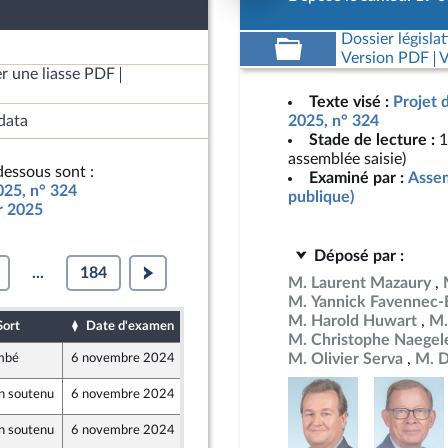
Dossier législat
Version PDF
V
r une liasse PDF
Texte visé :
Projet 
data
2025, n° 324
Stade de lecture :
1
assemblée saisie)
essous sont :
Examiné par :
Assem
025, n° 324
publique)
ur 2025
Déposé par :
...
184
M. Laurent Mazaury
M. Yannick Favennec-
M. Harold Huwart
M.
Sort
Date d'examen
Date de dépôt
M. Christophe Naegel
M. Olivier Serva
M. D
mbé
6 novembre 2024
16 octobre 2024
n soutenu
6 novembre 2024
16 octobre 2024
n soutenu
6 novembre 2024
17 octobre 2024