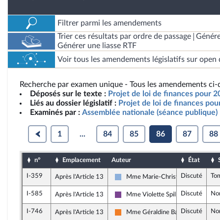
Filtrer parmi les amendements
Trier ces résultats par ordre de passage
Génére
Générer une liasse RTF
Voir tous les amendements législatifs sur open 
Recherche par examen unique - Tous les amendements ci-d
Déposés sur le texte :
Projet de loi de finances pour 2
Liés au dossier législatif :
Projet de loi de finances po
Examinés par :
Assemblée nationale (séance publique)
1
...
84
85
86
87
88
n°
Emplacement
Auteur
État
I-359
Discuté
To
Après l'Article 13
Mme Marie-Christine Dalloz
Droite Républicaine
I-585
Discuté
No
Après l'Article 13
Mme Violette Spillebout
Ensemble pour la République
I-746
Discuté
No
Après l'Article 13
Mme Géraldine Bannier
Les Démocrates