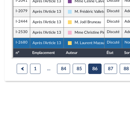
I-2041
Discuté
No
Après l'Article 13
Mme Céline Calvez
Ensemble pour la République
I-2079
Discuté
Ad
Après l'Article 13
M. Frédéric Valletoux
Horizons & Indépendants
I-2444
Discuté
Ad
Après l'Article 13
M. Joël Bruneau
Libertés, Indépendants, Outre-mer e
I-2530
Discuté
Ad
Après l'Article 13
Mme Christine Pirès Beaune
Socialistes et apparentés
I-2680
Discuté
No
Après l'Article 13
M. Laurent Mazaury
Libertés, Indépendants, Outre-mer e
n°
Emplacement
Auteur
État
Sor
1
...
84
85
86
87
88