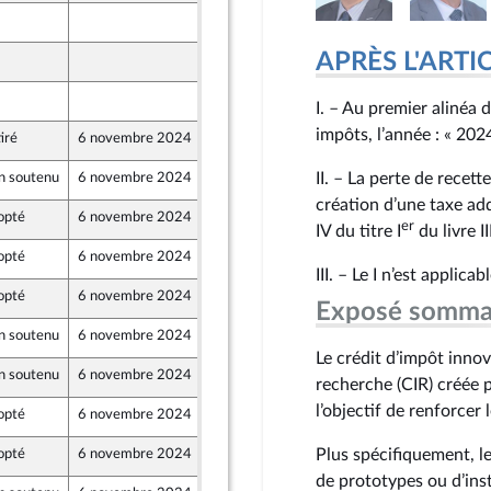
16 octobre 2024
APRÈS L'ARTICLE
18 octobre 2024
18 octobre 2024
I. – Au premier alinéa 
impôts, l’année : « 202
iré
6 novembre 2024
17 octobre 2024
II. – La perte de recet
n soutenu
6 novembre 2024
15 octobre 2024
création d’une taxe add
opté
6 novembre 2024
16 octobre 2024
er
IV du titre I
du livre I
opté
6 novembre 2024
17 octobre 2024
III. – Le I n’est appli
opté
6 novembre 2024
19 octobre 2024
Exposé somma
n soutenu
6 novembre 2024
19 octobre 2024
Le crédit d’impôt inno
n soutenu
6 novembre 2024
15 octobre 2024
recherche (CIR) créée
l’objectif de renforcer l
opté
6 novembre 2024
17 octobre 2024
Plus spécifiquement, le 
opté
6 novembre 2024
17 octobre 2024
de prototypes ou d’ins