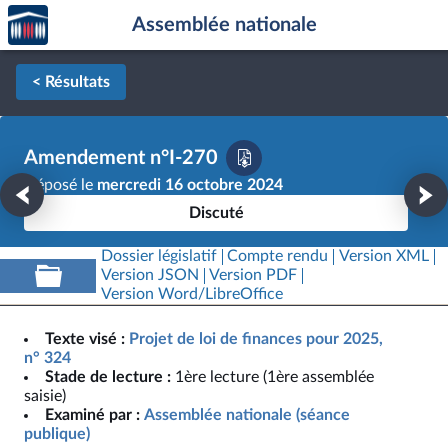
Accèder
Aller au contenu
Aller en bas de la page
Assemblée nationale
à la
page
d'accueil
< Résultats
Amendement n°I-270
Déposé le
mercredi 16 octobre 2024
Discuté
Dossier législatif
Compte rendu
Version XML
Version JSON
Version PDF
Version Word/LibreOffice
Texte visé :
Projet de loi de finances pour 2025,
n° 324
Stade de lecture :
1ère lecture (1ère assemblée
saisie)
Examiné par :
Assemblée nationale (séance
publique)