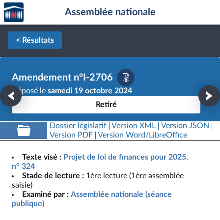
Accèder
Aller au contenu
Aller en bas de la page
Assemblée nationale
à la
page
d'accueil
< Résultats
Amendement n°I-2706
Déposé le
samedi 19 octobre 2024
Retiré
Dossier législatif
Version XML
Version JSON
Version PDF
Version Word/LibreOffice
Texte visé :
Projet de loi de finances pour 2025,
n° 324
Stade de lecture :
1ère lecture (1ère assemblée
saisie)
Examiné par :
Assemblée nationale (séance
publique)