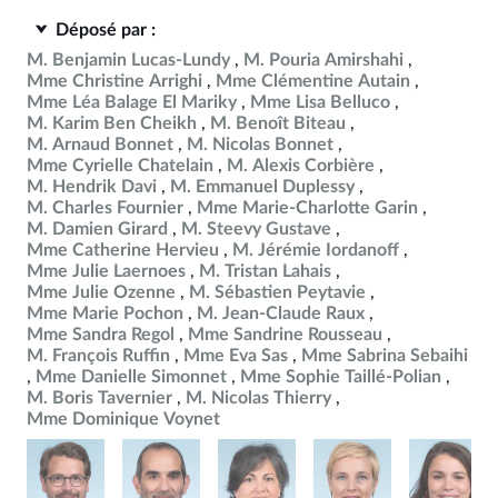
Déposé par :
M. Benjamin Lucas-Lundy
M. Pouria Amirshahi
Mme Christine Arrighi
Mme Clémentine Autain
Mme Léa Balage El Mariky
Mme Lisa Belluco
M. Karim Ben Cheikh
M. Benoît Biteau
M. Arnaud Bonnet
M. Nicolas Bonnet
Mme Cyrielle Chatelain
M. Alexis Corbière
M. Hendrik Davi
M. Emmanuel Duplessy
M. Charles Fournier
Mme Marie-Charlotte Garin
M. Damien Girard
M. Steevy Gustave
Mme Catherine Hervieu
M. Jérémie Iordanoff
Mme Julie Laernoes
M. Tristan Lahais
Mme Julie Ozenne
M. Sébastien Peytavie
Mme Marie Pochon
M. Jean-Claude Raux
Mme Sandra Regol
Mme Sandrine Rousseau
M. François Ruffin
Mme Eva Sas
Mme Sabrina Sebaihi
Mme Danielle Simonnet
Mme Sophie Taillé-Polian
M. Boris Tavernier
M. Nicolas Thierry
Mme Dominique Voynet