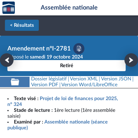
Accèder
Aller au contenu
Aller en bas de la page
Assemblée nationale
à la
page
d'accueil
< Résultats
Amendement n°I-2781
Déposé le
samedi 19 octobre 2024
Retiré
Dossier législatif
Version XML
Version JSON
Version PDF
Version Word/LibreOffice
Texte visé :
Projet de loi de finances pour 2025,
n° 324
Stade de lecture :
1ère lecture (1ère assemblée
saisie)
Examiné par :
Assemblée nationale (séance
publique)