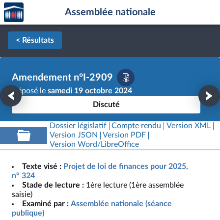
Accèder
Aller au contenu
Aller en bas de la page
Assemblée nationale
à la
page
d'accueil
< Résultats
Amendement n°I-2909
Déposé le
samedi 19 octobre 2024
Discuté
Dossier législatif
Compte rendu
Version XML
Version JSON
Version PDF
Version Word/LibreOffice
Texte visé :
Projet de loi de finances pour 2025,
n° 324
Stade de lecture :
1ère lecture (1ère assemblée
saisie)
Examiné par :
Assemblée nationale (séance
publique)