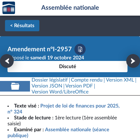
Accèder
Aller au contenu
Aller en bas de la page
Assemblée nationale
à la
page
d'accueil
< Résultats
Amendement n°I-2957
Déposé le
samedi 19 octobre 2024
Discuté
Dossier législatif
Compte rendu
Version XML
Version JSON
Version PDF
Version Word/LibreOffice
Texte visé :
Projet de loi de finances pour 2025,
n° 324
Stade de lecture :
1ère lecture (1ère assemblée
saisie)
Examiné par :
Assemblée nationale (séance
publique)