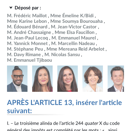
Déposé par :
M. Frédéric Maillot
Mme Émeline K/Bidi
Mme Karine Lebon
Mme Soumya Bourouaha
M. Édouard Bénard
M. Jean-Victor Castor
M. André Chassaigne
Mme Elsa Faucillon
M. Jean-Paul Lecoq
M. Emmanuel Maurel
M. Yannick Monnet
M. Marcellin Nadeau
M. Stéphane Peu
Mme Mereana Reid Arbelot
M. Davy Rimane
M. Nicolas Sansu
M. Emmanuel Tjibaou
APRÈS L'ARTICLE 13, insérer l'article
suivant:
I. – Le troisième alinéa de l’article 244
quater
X du code
général des impôts est complété par les mots : « , ainsi