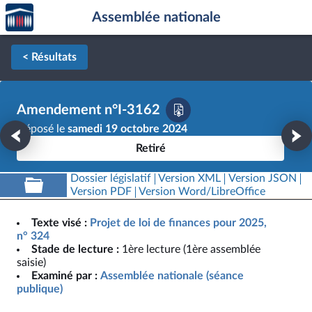
Accèder
Aller au contenu
Aller en bas de la page
Assemblée nationale
à la
page
d'accueil
< Résultats
Amendement n°I-3162
Déposé le
samedi 19 octobre 2024
Retiré
Dossier législatif
Version XML
Version JSON
Version PDF
Version Word/LibreOffice
Texte visé :
Projet de loi de finances pour 2025,
n° 324
Stade de lecture :
1ère lecture (1ère assemblée
saisie)
Examiné par :
Assemblée nationale (séance
publique)