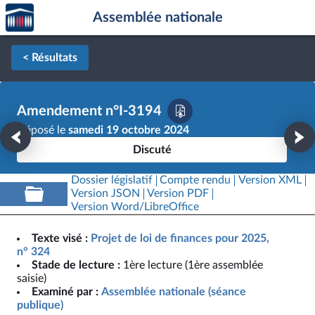
Accèder
Aller au contenu
Aller en bas de la page
Assemblée nationale
à la
page
d'accueil
< Résultats
Amendement n°I-3194
Déposé le
samedi 19 octobre 2024
Discuté
Dossier législatif
Compte rendu
Version XML
Version JSON
Version PDF
Version Word/LibreOffice
Texte visé :
Projet de loi de finances pour 2025,
n° 324
Stade de lecture :
1ère lecture (1ère assemblée
saisie)
Examiné par :
Assemblée nationale (séance
publique)