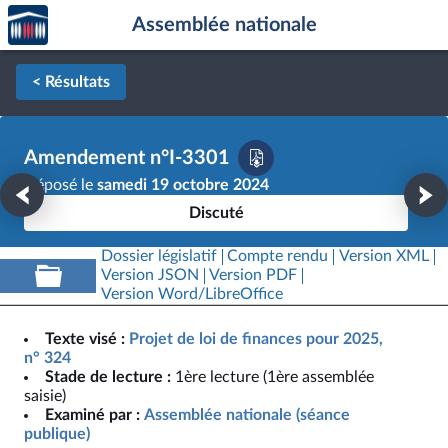
Accèder
Aller au contenu
Aller en bas de la page
Assemblée nationale
à la
page
d'accueil
< Résultats
Amendement n°I-3301
Déposé le
samedi 19 octobre 2024
Discuté
Dossier législatif
Compte rendu
Version XML
Version JSON
Version PDF
Version Word/LibreOffice
Texte visé :
Projet de loi de finances pour 2025,
n° 324
Stade de lecture :
1ère lecture (1ère assemblée
saisie)
Examiné par :
Assemblée nationale (séance
publique)