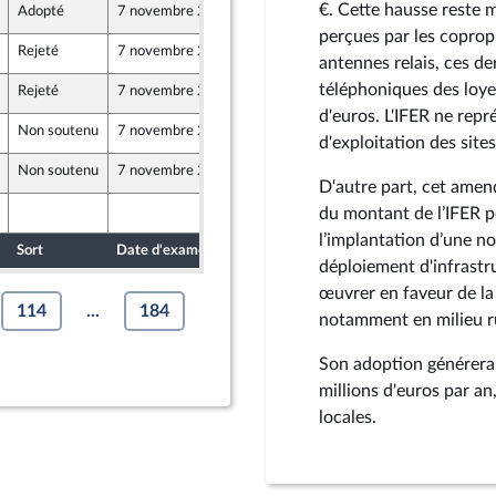
€. Cette hausse reste 
Adopté
7 novembre 2024
19 octobre 2024
perçues par les copropr
Rejeté
7 novembre 2024
17 octobre 2024
antennes relais, ces de
téléphoniques des loyer
Rejeté
7 novembre 2024
19 octobre 2024
d'euros. L'IFER ne repr
Non soutenu
7 novembre 2024
17 octobre 2024
d'exploitation des site
Non soutenu
7 novembre 2024
17 octobre 2024
D‘autre part, cet amen
19 octobre 2024
du montant de l’IFER p
-mer et Territoires
l’implantation d’une no
Sort
Date d'examen
Date de dépôt
déploiement d'infrastr
œuvrer en faveur de la
114
...
184
notamment en milieu r
Son adoption générera
millions d'euros par a
locales.