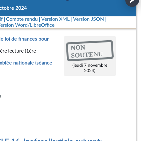
ctobre 2024
if
Compte rendu
Version XML
Version JSON
ersion Word/LibreOffice
de loi de finances pour
NON
ère lecture (1ère
SOUTENU
blée nationale (séance
(jeudi 7 novembre
2024)
u