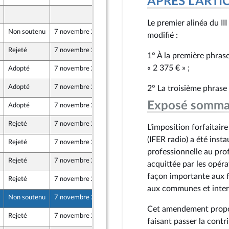
APRÈS L'ARTICLE
19 octobre 2024
Le premier alinéa du II
Non soutenu
7 novembre 2024
17 octobre 2024
modifié :
Rejeté
7 novembre 2024
19 octobre 2024
1° À la première phrase
« 2 375 € » ;
Adopté
7 novembre 2024
19 octobre 2024
-mer et Territoires
Adopté
7 novembre 2024
19 octobre 2024
2° La troisième phrase
Exposé somma
Adopté
7 novembre 2024
18 octobre 2024
u Front Populaire
Rejeté
7 novembre 2024
19 octobre 2024
L'imposition forfaitair
(IFER radio) a été ins
Rejeté
7 novembre 2024
17 octobre 2024
professionnelle au prof
Rejeté
7 novembre 2024
17 octobre 2024
acquittée par les opér
façon importante aux fi
Rejeté
7 novembre 2024
17 octobre 2024
aux communes et inter
Non soutenu
7 novembre 2024
19 octobre 2024
Cet amendement propos
Rejeté
7 novembre 2024
19 octobre 2024
faisant passer la contr