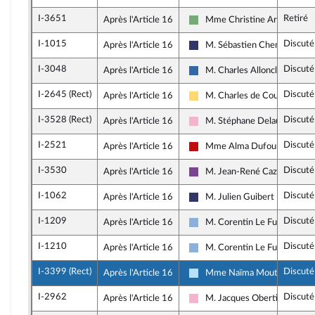
I-3651
Retiré
Après l'Article 16
Mme Christine Arrighi
Écologiste et Social
I-1015
Discuté
Après l'Article 16
M. Sébastien Chenu
Rassemblement National
I-3048
Discuté
Après l'Article 16
M. Charles Alloncle
UDR
I-2645 (Rect)
Discuté
Après l'Article 16
M. Charles de Courson
Libertés, Indépendants, Outre
I-3528 (Rect)
Discuté
Après l'Article 16
M. Stéphane Delautrette
Socialistes et apparentés
I-2521
Discuté
Après l'Article 16
Mme Alma Dufour
La France insoumise - Nouvea
I-3530
Discuté
Après l'Article 16
M. Jean-René Cazeneuve
Ensemble pour la République
I-1062
Discuté
Après l'Article 16
M. Julien Guibert
Rassemblement National
I-1209
Discuté
Après l'Article 16
M. Corentin Le Fur
Droite Républicaine
I-1210
Discuté
Après l'Article 16
M. Corentin Le Fur
Droite Républicaine
I-3399 (Rect)
Discuté
Après l'Article 16
Mme Naïma Moutchou
Horizons & Indépendants
I-2962
Discuté
Après l'Article 16
M. Jacques Oberti
Socialistes et apparentés