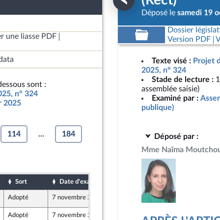
(Rect)
Déposé le
samedi 19 o
Dossier législat
r une liasse PDF
Version PDF
V
data
Texte visé :
Projet 
2025, n° 324
Stade de lecture :
1
essous sont :
assemblée saisie)
025, n° 324
Examiné par :
Assem
ur 2025
publique)
114
...
184
Déposé par :
Mme Naïma Moutcho
Sort
Date d'examen
Date de dépôt
Adopté
7 novembre 2024
19 octobre 2024
Adopté
7 novembre 2024
18 octobre 2024