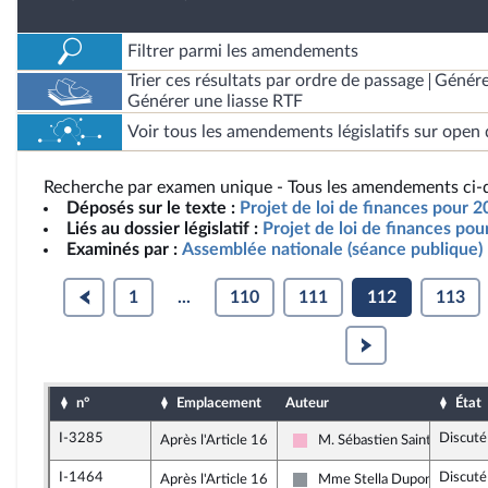
Filtrer parmi les amendements
Trier ces résultats par ordre de passage
Génére
Générer une liasse RTF
Voir tous les amendements législatifs sur open 
Recherche par examen unique - Tous les amendements ci-d
Déposés sur le texte :
Projet de loi de finances pour 2
Liés au dossier législatif :
Projet de loi de finances po
Examinés par :
Assemblée nationale (séance publique)
1
...
110
111
112
113
n°
Emplacement
Auteur
État
I-3285
Discuté
Après l'Article 16
M. Sébastien Saint-Pasteur
Socialistes et apparentés
I-1464
Discuté
Après l'Article 16
Mme Stella Dupont
Non inscrit