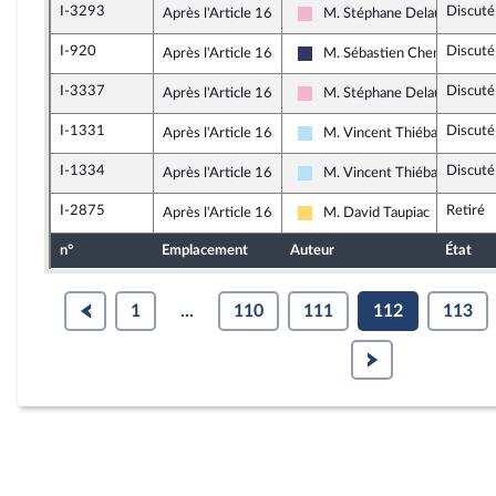
I-3293
Discuté
Après l'Article 16
M. Stéphane Delautrette
Socialistes et apparentés
I-920
Discuté
Après l'Article 16
M. Sébastien Chenu
Rassemblement National
I-3337
Discuté
Après l'Article 16
M. Stéphane Delautrette
Socialistes et apparentés
I-1331
Discuté
Après l'Article 16
M. Vincent Thiébaut
Horizons & Indépendants
I-1334
Discuté
Après l'Article 16
M. Vincent Thiébaut
Horizons & Indépendants
I-2875
Retiré
Après l'Article 16
M. David Taupiac
Libertés, Indépendants, Outre
n°
Emplacement
Auteur
État
1
...
110
111
112
113