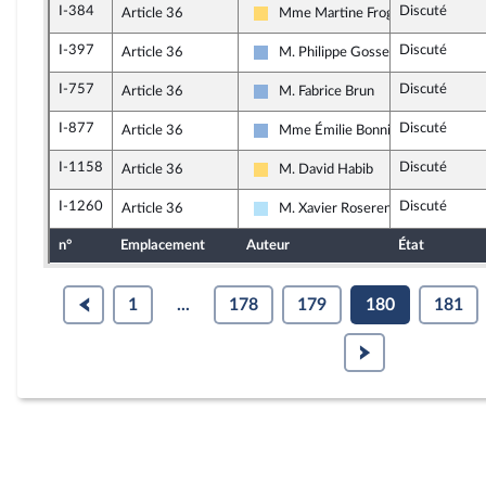
I-384
Discuté
Article 36
Mme Martine Froger
Libertés, Indépendants, Outre-mer e
I-397
Discuté
Article 36
M. Philippe Gosselin
Droite Républicaine
I-757
Discuté
Article 36
M. Fabrice Brun
Droite Républicaine
I-877
Discuté
Article 36
Mme Émilie Bonnivard
Droite Républicaine
I-1158
Discuté
Article 36
M. David Habib
Libertés, Indépendants, Outre-mer e
I-1260
Discuté
Article 36
M. Xavier Roseren
Horizons & Indépendants
n°
Emplacement
Auteur
État
1
...
178
179
180
181