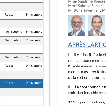
Mme Sandrine Rousse
Mme Sabrina Sebaihi
18 octobre 2024
t Populaire
M. Boris Tavernier
M.
Rejeté
9 novembre 2024
18 octobre 2024
0
19 octobre 2024
Non soutenu
9 novembre 2024
17 octobre 2024
Non soutenu
9 novembre 2024
17 octobre 2024
APRÈS L'ARTICLE
0
17 octobre 2024
I. – Il est institué à la
Non soutenu
9 novembre 2024
19 octobre 2024
recirculation en circui
Rejeté
9 novembre 2024
19 octobre 2024
l’établissement nationa
mer pour assurer le fi
0
19 octobre 2024
de la recherche sur les
Rejeté
9 novembre 2024
19 octobre 2024
II. – La contribution es
0
17 octobre 2024
trois derniers chiffres 
0
19 octobre 2024
1° 5 % pour les élevag