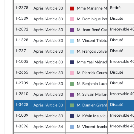
I-2378
Retiré
Après l'Article 33
Mme Marianne Maximi
La France insoumise - Nouveau Fron
I-1539
Discuté
Après l'Article 33
M. Dominique Potier
Socialistes et apparentés
I-2892
Irrecevable 4
Après l'Article 33
M. Jean-René Cazeneuve
Ensemble pour la République
I-1328
Discuté
Après l'Article 33
M. Vincent Thiébaut
Horizons & Indépendants
I-737
Discuté
Après l'Article 33
M. François Jolivet
Horizons & Indépendants
I-1005
Irrecevable 4
Après l'Article 33
Mme Yaël Ménaché
Rassemblement National
I-2665
Discuté
Après l'Article 33
M. Pierrick Courbon
Socialistes et apparentés
I-2709
Discuté
Après l'Article 33
M. Benjamin Lucas-Lundy
Écologiste et Social
I-2810
Irrecevable 4
Après l'Article 33
M. Sylvain Maillard
Ensemble pour la République
I-3428
Discuté
Après l'Article 33
M. Damien Girard
Écologiste et Social
I-1009
Irrecevable 4
Après l'Article 33
M. Kévin Mauvieux
Rassemblement National
I-3396
Irrecevable 4
Après l'Article 34
M. Vincent Jeanbrun
Droite Républicaine