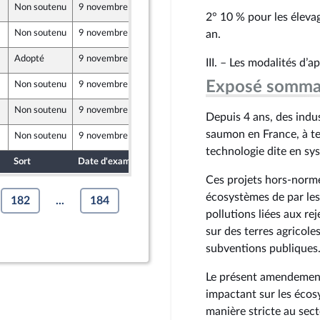
Non soutenu
9 novembre 2024
16 octobre 2024
t Territoires
2° 10 % pour les éleva
Non soutenu
9 novembre 2024
16 octobre 2024
an.
Adopté
9 novembre 2024
17 octobre 2024
III. – Les modalités d’a
Exposé somma
Non soutenu
9 novembre 2024
17 octobre 2024
Non soutenu
9 novembre 2024
17 octobre 2024
Depuis 4 ans, des indu
t Territoires
saumon en France, à te
Non soutenu
9 novembre 2024
17 octobre 2024
technologie dite en sy
Sort
Date d'examen
Date de dépôt
Ces projets hors-norme
écosystèmes de par les
182
...
184
pollutions liées aux rej
sur des terres agricole
subventions publiques
Le présent amendement 
impactant sur les écos
manière stricte au sec