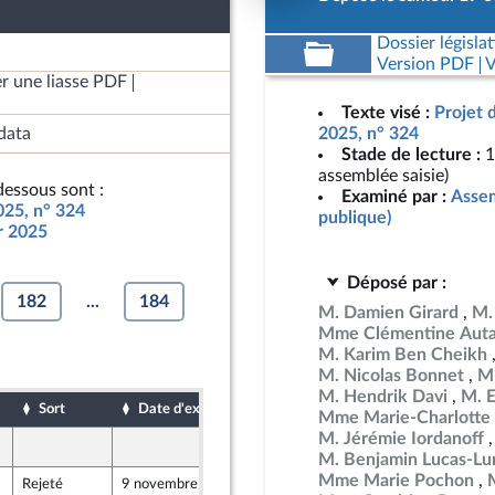
Dossier législat
Version PDF
V
r une liasse PDF
Texte visé :
Projet 
data
2025, n° 324
Stade de lecture :
1
assemblée saisie)
essous sont :
Examiné par :
Assem
025, n° 324
publique)
ur 2025
Déposé par :
182
...
184
M. Damien Girard
M.
Mme Clémentine Auta
M. Karim Ben Cheikh
M. Nicolas Bonnet
Mm
M. Hendrik Davi
M. 
Sort
Date d'examen
Date de dépôt
Mme Marie-Charlotte 
M. Jérémie Iordanoff
18 octobre 2024
t Populaire
M. Benjamin Lucas-Lu
Mme Marie Pochon
Rejeté
9 novembre 2024
18 octobre 2024
t Populaire