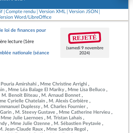
if
Compte rendu
Version XML
Version JSON
ersion Word/LibreOffice
de loi de finances pour
REJETÉ
ère lecture (1ère
(samedi 9 novembre
blée nationale (séance
2024)
 Pouria Amirshahi
Mme Christine Arrighi
in
Mme Léa Balage El Mariky
Mme Lisa Belluco
M. Benoît Biteau
M. Arnaud Bonnet
e Cyrielle Chatelain
M. Alexis Corbière
Emmanuel Duplessy
M. Charles Fournier
Garin
M. Steevy Gustave
Mme Catherine Hervieu
Mme Julie Laernoes
M. Tristan Lahais
ndy
Mme Julie Ozenne
M. Sébastien Peytavie
M. Jean-Claude Raux
Mme Sandra Regol