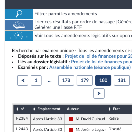
Filtrer parmi les amendements
Trier ces résultats par ordre de passage
Génére
Générer une liasse RTF
Voir tous les amendements législatifs sur open 
Recherche par examen unique - Tous les amendements ci-d
Déposés sur le texte :
Projet de loi de finances pour 2
Liés au dossier législatif :
Projet de loi de finances po
Examinés par :
Assemblée nationale (séance publique)
1
...
178
179
180
181
n°
Emplacement
Auteur
État
I-2384
Retiré
Après l'Article 33
M. David Guiraud
La France insoumise - Nouveau Fron
I-2443
Discuté
Après l'Article 33
M. Jérôme Legavre
La France insoumise - Nouveau Fron