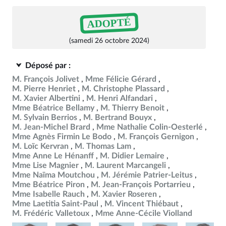
ADOPTÉ
(samedi 26 octobre 2024)
Déposé par :
M. François Jolivet
Mme Félicie Gérard
M. Pierre Henriet
M. Christophe Plassard
M. Xavier Albertini
M. Henri Alfandari
Mme Béatrice Bellamy
M. Thierry Benoit
M. Sylvain Berrios
M. Bertrand Bouyx
M. Jean-Michel Brard
Mme Nathalie Colin-Oesterlé
Mme Agnès Firmin Le Bodo
M. François Gernigon
M. Loïc Kervran
M. Thomas Lam
Mme Anne Le Hénanff
M. Didier Lemaire
Mme Lise Magnier
M. Laurent Marcangeli
Mme Naïma Moutchou
M. Jérémie Patrier-Leitus
Mme Béatrice Piron
M. Jean-François Portarrieu
Mme Isabelle Rauch
M. Xavier Roseren
Mme Laetitia Saint-Paul
M. Vincent Thiébaut
M. Frédéric Valletoux
Mme Anne-Cécile Violland