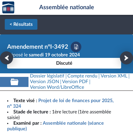
Accèder
Aller au contenu
Aller en bas de la page
Assemblée nationale
à la
page
d'accueil
< Résultats
Amendement n°I-3492
Déposé le
samedi 19 octobre 2024
Discuté
Dossier législatif
Compte rendu
Version XML
Version JSON
Version PDF
Version Word/LibreOffice
Texte visé :
Projet de loi de finances pour 2025,
n° 324
Stade de lecture :
1ère lecture (1ère assemblée
saisie)
Examiné par :
Assemblée nationale (séance
publique)