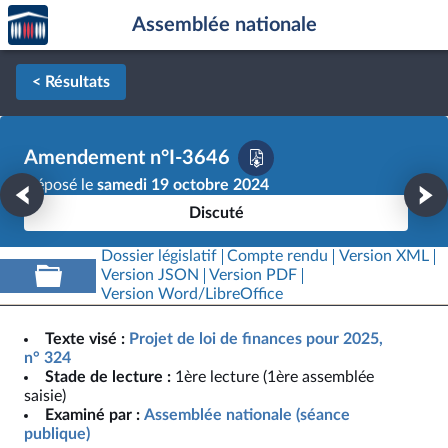
Accèder
Aller au contenu
Aller en bas de la page
Assemblée nationale
à la
page
d'accueil
< Résultats
Amendement n°I-3646
Déposé le
samedi 19 octobre 2024
Discuté
Dossier législatif
Compte rendu
Version XML
Version JSON
Version PDF
Version Word/LibreOffice
Texte visé :
Projet de loi de finances pour 2025,
n° 324
Stade de lecture :
1ère lecture (1ère assemblée
saisie)
Examiné par :
Assemblée nationale (séance
publique)