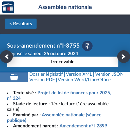
Accèder
Aller au contenu
Aller en bas de la page
Assemblée nationale
à la
page
d'accueil
< Résultats
Sous-amendement n°I-3755
Déposé le
samedi 26 octobre 2024
Irrecevable
Dossier législatif
Version XML
Version JSON
Version PDF
Version Word/LibreOffice
Texte visé :
Projet de loi de finances pour 2025,
n° 324
Stade de lecture :
1ère lecture (1ère assemblée
saisie)
Examiné par :
Assemblée nationale (séance
publique)
Amendement parent :
Amendement n°I-2899