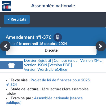
Accèder
Aller au contenu
Aller en bas de la page
Assemblée nationale
à la
page
d'accueil
< Résultats
Amendement n°I-376
Déposé le
mercredi 16 octobre 2024
Discuté
Dossier législatif
Compte rendu
Version XML
Version JSON
Version PDF
Version Word/LibreOffice
Texte visé :
Projet de loi de finances pour 2025,
n° 324
Stade de lecture :
1ère lecture (1ère assemblée
saisie)
Examiné par :
Assemblée nationale (séance
publique)