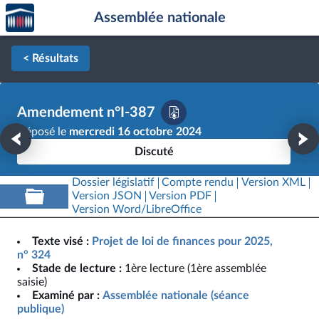
Accèder
Aller au contenu
Aller en bas de la page
Assemblée nationale
à la
page
d'accueil
< Résultats
Amendement n°I-387
Déposé le
mercredi 16 octobre 2024
Discuté
Dossier législatif
Compte rendu
Version XML
Version JSON
Version PDF
Version Word/LibreOffice
Texte visé :
Projet de loi de finances pour 2025,
n° 324
Stade de lecture :
1ère lecture (1ère assemblée
saisie)
Examiné par :
Assemblée nationale (séance
publique)