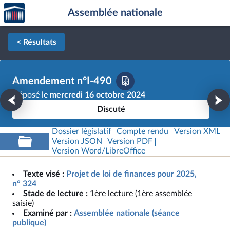
Accèder
Aller au contenu
Aller en bas de la page
Assemblée nationale
à la
page
d'accueil
< Résultats
Amendement n°I-490
Déposé le
mercredi 16 octobre 2024
Discuté
Dossier législatif
Compte rendu
Version XML
Version JSON
Version PDF
Version Word/LibreOffice
Texte visé :
Projet de loi de finances pour 2025,
n° 324
Stade de lecture :
1ère lecture (1ère assemblée
saisie)
Examiné par :
Assemblée nationale (séance
publique)