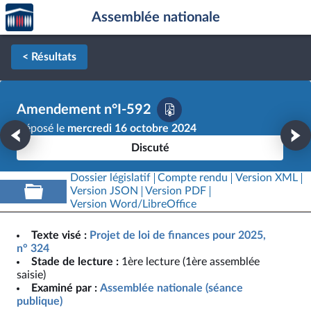
Accèder
Aller au contenu
Aller en bas de la page
Assemblée nationale
à la
page
d'accueil
< Résultats
Amendement n°I-592
Déposé le
mercredi 16 octobre 2024
Discuté
Dossier législatif
Compte rendu
Version XML
Version JSON
Version PDF
Version Word/LibreOffice
Texte visé :
Projet de loi de finances pour 2025,
n° 324
Stade de lecture :
1ère lecture (1ère assemblée
saisie)
Examiné par :
Assemblée nationale (séance
publique)