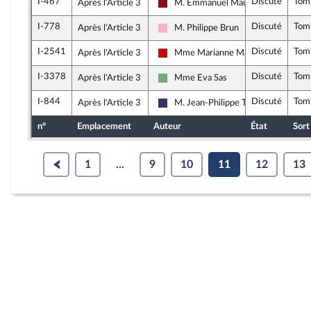
I-467
Discuté
Tom
Après l'Article 3
M. Emmanuel Maurel
Gauche Démocrate et Républicaine
I-778
Discuté
Tom
Après l'Article 3
M. Philippe Brun
Socialistes et apparentés
I-2541
Discuté
Tom
Après l'Article 3
Mme Marianne Maximi
La France insoumise - Nouveau Front
I-3378
Discuté
Tom
Après l'Article 3
Mme Eva Sas
Écologiste et Social
I-844
Discuté
Tom
Après l'Article 3
M. Jean-Philippe Tanguy
Rassemblement National
n°
Emplacement
Auteur
État
Sort
1
...
9
10
11
12
13