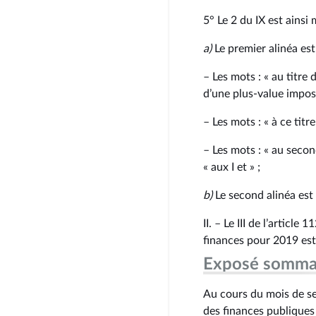
5° Le 2 du IX est ainsi 
a)
Le premier alinéa est 
– Les mots : « au titr
d’une plus-value imposa
– Les mots : « à ce titr
– Les mots : « au secon
« aux I et » ;
b)
Le second alinéa est
II. – Le III de l’artic
finances pour 2019 est
Exposé somma
Au cours du mois de se
des finances publiques 