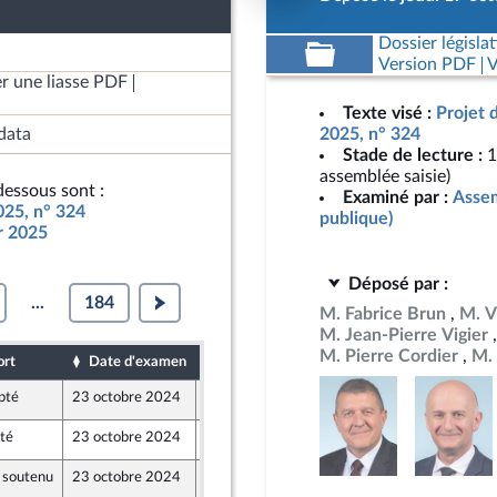
Dossier législat
Version PDF
V
r une liasse PDF
Texte visé :
Projet 
data
2025, n° 324
Stade de lecture :
1
assemblée saisie)
essous sont :
Examiné par :
Assem
025, n° 324
publique)
ur 2025
Déposé par :
...
184
M. Fabrice Brun
M. V
M. Jean-Pierre Vigier
M. Pierre Cordier
M.
ort
Date d'examen
Date de dépôt
pté
23 octobre 2024
19 octobre 2024
té
23 octobre 2024
18 octobre 2024
 Populaire
 soutenu
23 octobre 2024
18 octobre 2024
 Populaire