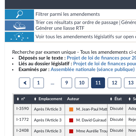
Filtrer parmi les amendements
Trier ces résultats par ordre de passage
Génére
Générer une liasse RTF
Voir tous les amendements législatifs sur open 
Recherche par examen unique - Tous les amendements ci-d
Déposés sur le texte :
Projet de loi de finances pour 2
Liés au dossier législatif :
Projet de loi de finances po
Examinés par :
Assemblée nationale (séance publique)
1
...
9
10
11
12
13
n°
Emplacement
Auteur
État
S
I-3590
Discuté
Ado
Après l'Article 3
M. Jean-Paul Mattei
Les Démocrates
I-1772
Discuté
Reje
Après l'Article 3
M. David Guiraud
La France insoumise - Nouveau Front
I-2408
Discuté
Non
Après l'Article 3
Mme Aurélie Trouvé
La France insoumise - Nouveau Front