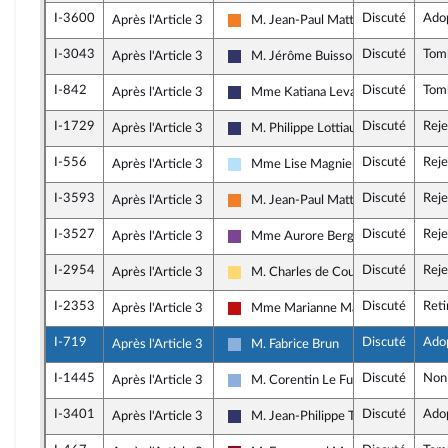
I-3600
Discuté
Ado
Après l'Article 3
M. Jean-Paul Mattei
Les Démocrates
I-3043
Discuté
Tom
Après l'Article 3
M. Jérôme Buisson
Rassemblement National
I-842
Discuté
Tom
Après l'Article 3
Mme Katiana Levavasseur
Rassemblement National
I-1729
Discuté
Reje
Après l'Article 3
M. Philippe Lottiaux
Rassemblement National
I-556
Discuté
Reje
Après l'Article 3
Mme Lise Magnier
Horizons & Indépendants
I-3593
Discuté
Reje
Après l'Article 3
M. Jean-Paul Mattei
Les Démocrates
I-3527
Discuté
Reje
Après l'Article 3
Mme Aurore Bergé
Ensemble pour la République
I-2954
Discuté
Reje
Après l'Article 3
M. Charles de Courson
Libertés, Indépendants, Outre-mer et
I-2353
Discuté
Reti
Après l'Article 3
Mme Marianne Maximi
La France insoumise - Nouveau Front
I-719
Discuté
Ado
Après l'Article 3
M. Fabrice Brun
Droite Républicaine
I-1445
Discuté
Non
Après l'Article 3
M. Corentin Le Fur
Droite Républicaine
I-3401
Discuté
Ado
Après l'Article 3
M. Jean-Philippe Tanguy
Rassemblement National