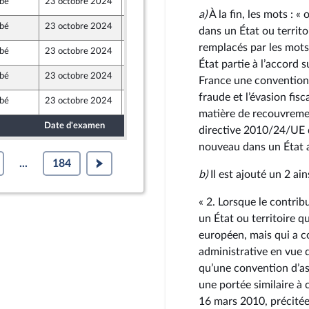
bé
23 octobre 2024
16 octobre 2024
a)
À la fin, les mots : «
bé
23 octobre 2024
17 octobre 2024
dans un État ou territ
remplacés par les mot
bé
23 octobre 2024
19 octobre 2024
 Populaire
État partie à l’accord
bé
23 octobre 2024
19 octobre 2024
France une convention 
fraude et l’évasion fis
bé
23 octobre 2024
17 octobre 2024
matière de recouvremen
Date d'examen
Date de dépôt
directive 2010/24/UE d
nouveau dans un État 
...
184
b)
Il est ajouté un 2 ain
« 2. Lorsque le contrib
un État ou territoire q
européen, mais qui a c
administrative en vue de
qu’une convention d’a
une portée similaire à
16 mars 2010, précitée