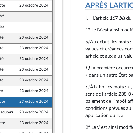
APRÈS L'ARTICLE
pté
23 octobre 2024
19 octobre 2024
bé
19 octobre 2024
I. – L’article 167
bis
du 
bé
17 octobre 2024
1° Le IV est ainsi modifi
té
23 octobre 2024
18 octobre 2024
a)
Au début, les mots : 
té
23 octobre 2024
16 octobre 2024
values et créances con
article et aux plus-val
té
23 octobre 2024
19 octobre 2024
b)
La première occurrenc
té
23 octobre 2024
19 octobre 2024
« dans un autre État pa
té
23 octobre 2024
19 octobre 2024
 Territoires
c)
À la fin, les mots : «
ré
23 octobre 2024
18 octobre 2024
sens de l’article 238‑0 
 Populaire
paiement de l’impôt af
pté
23 octobre 2024
17 octobre 2024
conditions prévues au 
 soutenu
23 octobre 2024
17 octobre 2024
application du II. » ;
pté
23 octobre 2024
19 octobre 2024
2° Le V est ainsi modifi