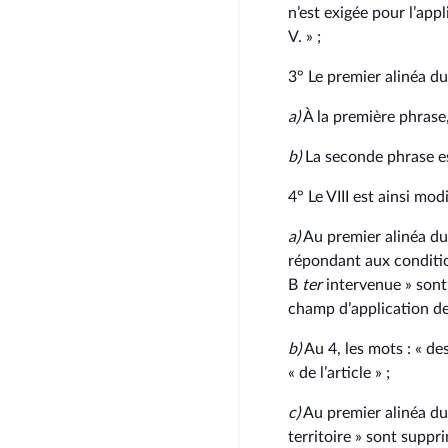
n’est exigée pour l’app
V. » ;
3° Le premier alinéa du 
a)
À la première phrase, 
b)
La seconde phrase e
4° Le VIII est ainsi modi
a)
Au premier alinéa du 
répondant aux conditio
B
ter
intervenue » sont 
champ d’application de 
b)
Au 4, les mots : « de
« de l’article » ;
c)
Au premier alinéa d
territoire » sont suppri