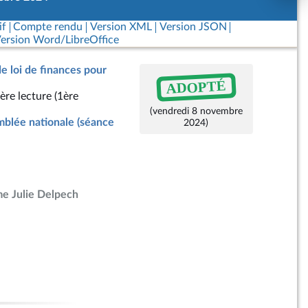
if
Compte rendu
Version XML
Version JSON
ersion Word/LibreOffice
de loi de finances pour
ADOPTÉ
ère lecture (1ère
(vendredi 8 novembre
blée nationale (séance
2024)
e Julie Delpech