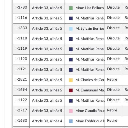
I-3780
Discuté
R
Article 33, alinéa 5
Mme Lisa Belluco
Écologiste et Social
I-1116
Discuté
R
Article 33, alinéa 5
M. Matthias Renault
Rassemblement National
I-1333
Discuté
R
Article 33, alinéa 5
M. Sylvain Berrios
Horizons & Indépendants
I-1118
Discuté
R
Article 33, alinéa 5
M. Matthias Renault
Rassemblement National
I-1119
Discuté
R
Article 33, alinéa 5
M. Matthias Renault
Rassemblement National
I-1120
Discuté
R
Article 33, alinéa 5
M. Matthias Renault
Rassemblement National
I-1121
Discuté
R
Article 33, alinéa 5
M. Matthias Renault
Rassemblement National
I-2821
Retiré
Article 33, alinéa 5
M. Charles de Courson
Libertés, Indépendants, Outre-mer
I-1694
Discuté
Re
Article 33, alinéa 5
M. Emmanuel Maurel
Gauche Démocrate et Républicain
I-1122
Discuté
R
Article 33, alinéa 5
M. Matthias Renault
Rassemblement National
I-2717
Retiré
Article 33, alinéa 5
Mme Claudia Rouaux
Socialistes et apparentés
I-1680
Retiré
Article 33, alinéa 4
Mme Frédérique Meunier
Droite Républicaine