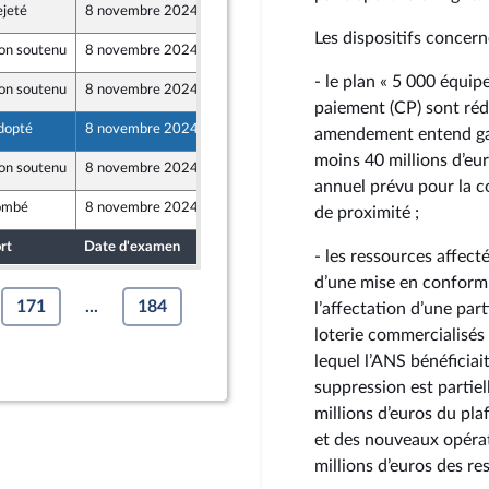
ejeté
8 novembre 2024
19 octobre 2024
Les dispositifs concern
on soutenu
8 novembre 2024
19 octobre 2024
- le plan « 5 000 équip
on soutenu
8 novembre 2024
17 octobre 2024
paiement (CP) sont réd
dopté
8 novembre 2024
17 octobre 2024
amendement entend gar
moins 40 millions d’eu
on soutenu
8 novembre 2024
17 octobre 2024
annuel prévu pour la c
ombé
8 novembre 2024
17 octobre 2024
de proximité ;
rt
Date d'examen
Date de dépôt
- les ressources affect
d’une mise en conformit
171
...
184
l’affectation d’une par
loterie commercialisés 
lequel l’ANS bénéficiai
suppression est parti
millions d’euros du plaf
et des nouveaux opérat
millions d’euros des re