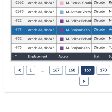
I-2662
Discuté
R
Article 33, alinéa 5
M. Pierrick Courbon
Socialistes et apparentés
I-2693
Discuté
N
Article 33, alinéa 5
M. Antoine Vermorel-Marques
Droite Républicaine
I-922
Discuté
N
Article 33, alinéa 5
M. Belkhir Belhaddad
Ensemble pour la République
I-979
Discuté
A
Article 33, alinéa 5
M. Benjamin Dirx
Ensemble pour la République
I-932
Discuté
N
Article 33, alinéa 5
M. Belkhir Belhaddad
Ensemble pour la République
I-975
Discuté
T
Article 33, alinéa 5
M. Benjamin Dirx
Ensemble pour la République
n°
Emplacement
Auteur
État
So
1
...
167
168
169
170