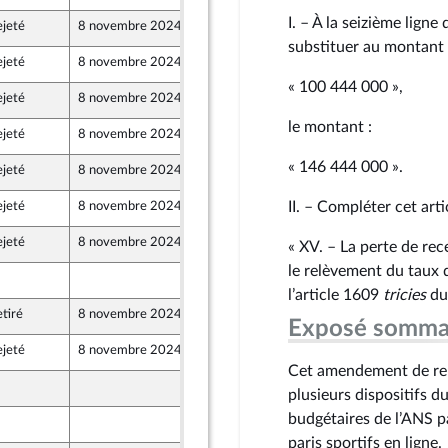
I. – À la seizième ligne
ejeté
8 novembre 2024
30 octobre 2024
substituer au montant 
ejeté
8 novembre 2024
17 octobre 2024
« 100 444 000 »,
ejeté
8 novembre 2024
17 octobre 2024
le montant :
ejeté
8 novembre 2024
17 octobre 2024
« 146 444 000 ».
ejeté
8 novembre 2024
17 octobre 2024
II. – Compléter cet artic
ejeté
8 novembre 2024
17 octobre 2024
ejeté
8 novembre 2024
17 octobre 2024
« XV. – La perte de re
le relèvement du taux d
19 octobre 2024
 et Territoires
l’article 1609
tricies
du 
tiré
8 novembre 2024
18 octobre 2024
Exposé somma
e
ejeté
8 novembre 2024
17 octobre 2024
Cet amendement de repl
19 octobre 2024
plusieurs dispositifs 
budgétaires de l’ANS p
18 octobre 2024
paris sportifs en ligne.