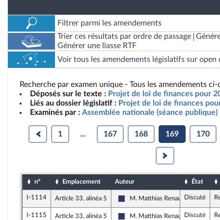
Filtrer parmi les amendements
Trier ces résultats par ordre de passage
Génére
Générer une liasse RTF
Voir tous les amendements législatifs sur open 
Recherche par examen unique - Tous les amendements ci-d
Déposés sur le texte :
Projet de loi de finances pour 2
Liés au dossier législatif :
Projet de loi de finances po
Examinés par :
Assemblée nationale (séance publique)
1
...
167
168
169
170
n°
Emplacement
Auteur
État
I-1114
Discuté
R
Article 33, alinéa 5
M. Matthias Renault
Rassemblement National
I-1115
Discuté
R
Article 33, alinéa 5
M. Matthias Renault
Rassemblement National