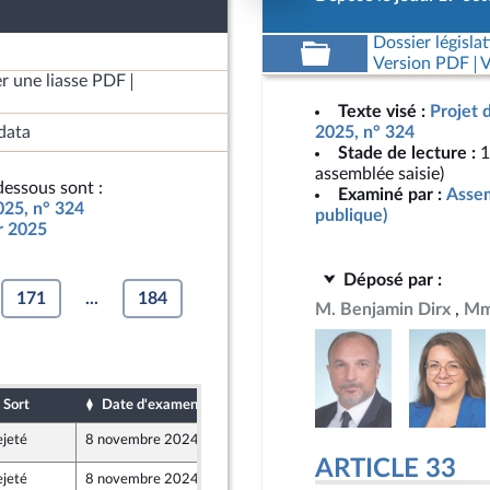
Dossier législat
Version PDF
V
r une liasse PDF
Texte visé :
Projet 
data
2025, n° 324
Stade de lecture :
1
assemblée saisie)
essous sont :
Examiné par :
Assem
025, n° 324
publique)
ur 2025
Déposé par :
171
...
184
M. Benjamin Dirx
Mm
Sort
Date d'examen
Date de dépôt
ejeté
8 novembre 2024
17 octobre 2024
ARTICLE 33
ejeté
8 novembre 2024
17 octobre 2024