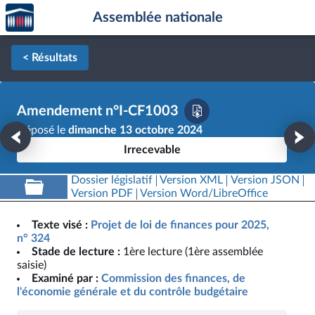
Accèder
Aller au contenu
Aller en bas de la page
Assemblée nationale
à la
page
d'accueil
< Résultats
Amendement n°I-CF1003
Déposé le
dimanche 13 octobre 2024
Irrecevable
Dossier législatif
Version XML
Version JSON
Version PDF
Version Word/LibreOffice
Texte visé :
Projet de loi de finances pour 2025,
n° 324
Stade de lecture :
1ère lecture (1ère assemblée
saisie)
Examiné par :
Commission des finances, de
l'économie générale et du contrôle budgétaire