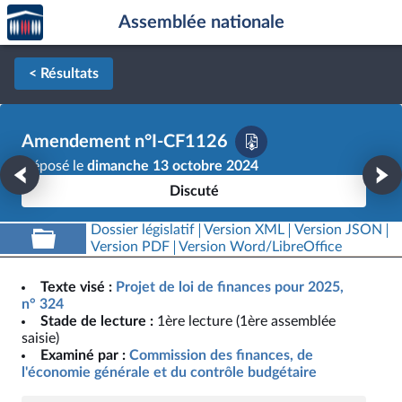
Accèder
Aller au contenu
Aller en bas de la page
Assemblée nationale
à la
page
d'accueil
< Résultats
Amendement n°I-CF1126
Déposé le
dimanche 13 octobre 2024
Discuté
Dossier législatif
Version XML
Version JSON
Version PDF
Version Word/LibreOffice
Texte visé :
Projet de loi de finances pour 2025,
n° 324
Stade de lecture :
1ère lecture (1ère assemblée
saisie)
Examiné par :
Commission des finances, de
l'économie générale et du contrôle budgétaire