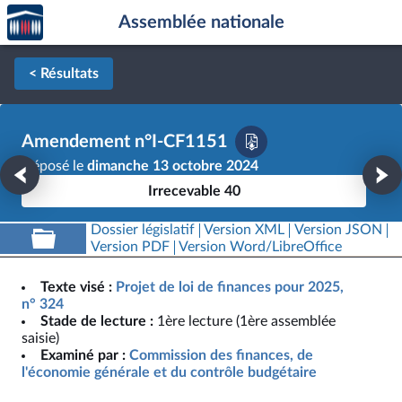
Accèder
Aller au contenu
Aller en bas de la page
Assemblée nationale
à la
page
d'accueil
< Résultats
Amendement n°I-CF1151
Déposé le
dimanche 13 octobre 2024
Irrecevable 40
Dossier législatif
Version XML
Version JSON
Version PDF
Version Word/LibreOffice
Texte visé :
Projet de loi de finances pour 2025,
n° 324
Stade de lecture :
1ère lecture (1ère assemblée
saisie)
Examiné par :
Commission des finances, de
l'économie générale et du contrôle budgétaire