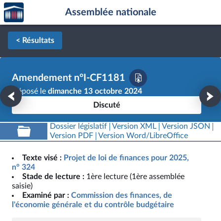
Accèder
Aller au contenu
Aller en bas de la page
Assemblée nationale
à la
page
d'accueil
< Résultats
Amendement n°I-CF1181
Déposé le
dimanche 13 octobre 2024
Discuté
Dossier législatif
Version XML
Version JSON
Version PDF
Version Word/LibreOffice
Texte visé :
Projet de loi de finances pour 2025,
n° 324
Stade de lecture :
1ère lecture (1ère assemblée
saisie)
Examiné par :
Commission des finances, de
l'économie générale et du contrôle budgétaire