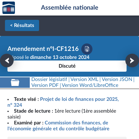
Accèder
Aller au contenu
Aller en bas de la page
Assemblée nationale
à la
page
d'accueil
< Résultats
Amendement n°I-CF1216
Déposé le
dimanche 13 octobre 2024
Discuté
Dossier législatif
Version XML
Version JSON
Version PDF
Version Word/LibreOffice
Texte visé :
Projet de loi de finances pour 2025,
n° 324
Stade de lecture :
1ère lecture (1ère assemblée
saisie)
Examiné par :
Commission des finances, de
l'économie générale et du contrôle budgétaire