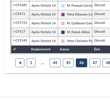
I-CF1681
Discuté
Après l'Article 14
M. François Gernigon
Horizons & Indépendants
I-CF671
Discuté
Après l'Article 14
Mme Eléonore Caroit
Ensemble pour la République
I-CF1725
Discuté
Après l'Article 14
M. Guillaume Garot
Socialistes et apparentés
I-CF517
Discuté
Après l'Article 14
M. Franck Allisio
Rassemblement National
I-CF1549
Discuté
Après l'Article 14
Mme Christine Pirès Beaune
Socialistes et apparentés
n°
Emplacement
Auteur
État
1
...
44
45
46
47
4