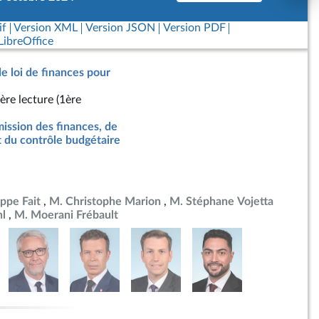
if
Version XML
Version JSON
Version PDF
ibreOffice
de loi de finances pour
ère lecture (1ère
ssion des finances, de
t du contrôle budgétaire
ippe Fait
M. Christophe Marion
M. Stéphane Vojetta
hl
M. Moerani Frébault