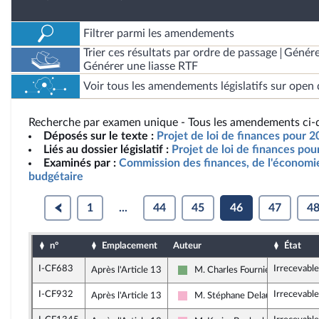
Filtrer parmi les amendements
Trier ces résultats par ordre de passage
Génére
Générer une liasse RTF
Voir tous les amendements législatifs sur open 
Recherche par examen unique - Tous les amendements ci-d
Déposés sur le texte :
Projet de loi de finances pour 2
Liés au dossier législatif :
Projet de loi de finances po
Examinés par :
Commission des finances, de l'économie
budgétaire
1
...
44
45
46
47
4
n°
Emplacement
Auteur
État
I-CF683
Irrecevabl
Après l'Article 13
M. Charles Fournier
Écologiste et Social
I-CF932
Irrecevable
Après l'Article 13
M. Stéphane Delautrette
Socialistes et apparentés