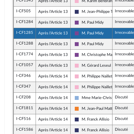
I-CF1345
Irrecevabl
Après l'Article 13
M. Karim Benbrahim
Socialistes et apparentés
I-CF505
Irrecevabl
Après l'Article 13
M. Jean-Philippe Tanguy
Rassemblement National
I-CF1284
Irrecevabl
Après l'Article 13
M. Paul Midy
Ensemble pour la République
I-CF1285
Irrecevabl
Après l'Article 13
M. Paul Midy
Ensemble pour la République
I-CF1288
Irrecevabl
Après l'Article 13
M. Paul Midy
Ensemble pour la République
I-CF1774
Irrecevable
Après l'Article 13
M. Christophe Marion
Ensemble pour la République
I-CF1057
Irrecevable
Après l'Article 13
M. Gérard Leseul
Socialistes et apparentés
I-CF346
Irrecevabl
Après l'Article 14
M. Philippe Naillet
Socialistes et apparentés
I-CF347
Irrecevabl
Après l'Article 14
M. Philippe Naillet
Socialistes et apparentés
I-CF208
Discuté
Après l'Article 14
Mme Marie-Christine Dalloz
Droite Républicaine
I-CF1811
Discuté
Après l'Article 14
M. Jean-Paul Mattei
Les Démocrates
I-CF516
Discuté
Après l'Article 14
M. Franck Allisio
Rassemblement National
I-CF1586
Discuté
Après l'Article 14
M. Franck Allisio
Rassemblement National