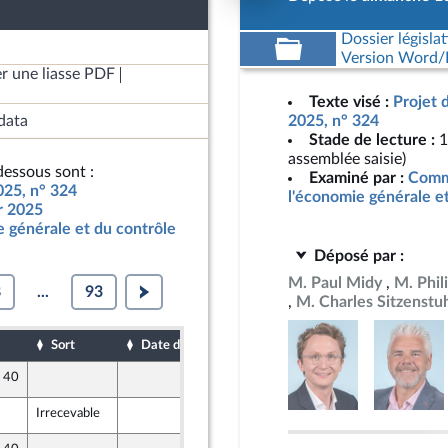
Dossier législat
Version Word/L
r une liasse PDF
Texte visé :
Projet 
data
2025, n° 324
Stade de lecture :
1
assemblée saisie)
essous sont :
Examiné par :
Commi
025, n° 324
l'économie générale e
ur 2025
 générale et du contrôle
Déposé par :
M. Paul Midy
M. Phil
8
...
93
M. Charles Sitzenstu
Sort
Date d'examen
Date de dépôt
e 40
13 octobre 2024
Irrecevable
13 octobre 2024