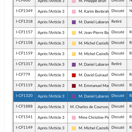
I-CF600
Discuté
N
Après l'Article 3
M. Philippe Brun
Socialistes et apparentés
I-CF1349
Discuté
N
Après l'Article 3
M. Karim Benbrahim
Socialistes et apparentés
I-CF1318
Retiré
Après l'Article 3
M. Daniel Labaronne
Ensemble pour la République
I-CF1157
Discuté
R
Après l'Article 3
M. Jean-Pierre Bataille
Libertés, Indépendants, Outre-mer
I-CF1158
Discuté
R
Après l'Article 3
M. Michel Castellani
Libertés, Indépendants, Outre-mer
I-CF1159
Discuté
R
Après l'Article 3
M. Michel Castellani
Libertés, Indépendants, Outre-mer
I-CF1317
Retiré
Après l'Article 3
M. Daniel Labaronne
Ensemble pour la République
I-CF779
Discuté
R
Après l'Article 3
M. David Guiraud
La France insoumise - Nouveau Fr
I-CF1119
Discuté
R
Après l'Article 3
M. Emmanuel Maurel
Gauche Démocrate et Républicai
I-CF1320
Discuté
R
Après l'Article 3
M. Daniel Labaronne
Ensemble pour la République
I-CF1888
Discuté
R
Après l'Article 3
M. Charles de Courson, rapporteur
I-CF1541
Discuté
R
Après l'Article 3
Mme Christine Pirès Beaune
Socialistes et apparentés
I-CF1149
Discuté
R
Après l'Article 3
M. Michel Castellani
Libertés, Indépendants, Outre-mer