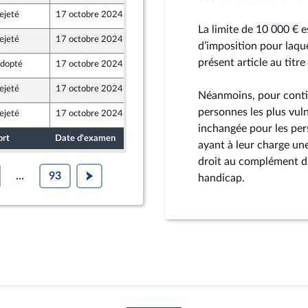
ejeté
17 octobre 2024
13 octobre 2024
La limite de 10 000 € 
ejeté
17 octobre 2024
13 octobre 2024
d’imposition pour laque
présent article au titre
dopté
17 octobre 2024
13 octobre 2024
ejeté
17 octobre 2024
13 octobre 2024
Néanmoins, pour contin
ne
personnes les plus vuln
ejeté
17 octobre 2024
13 octobre 2024
ont Populaire
inchangée pour les per
ort
Date d'examen
Date de dépôt
ayant à leur charge un
droit au complément d’
...
93
handicap.