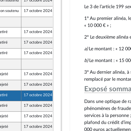
on soutenu
17 octobre 2024
13 octobre 2024
Le 3 de l’article 199
se
on soutenu
17 octobre 2024
13 octobre 2024
1° Au premier alinéa, l
13 octobre 2024
« 10 000 € » ;
etiré
17 octobre 2024
13 octobre 2024
 et Territoires
2° Le deuxième alinéa e
etiré
17 octobre 2024
13 octobre 2024
 et Territoires
a)
Le montant : « 12 000
etiré
17 octobre 2024
13 octobre 2024
 et Territoires
b)
Le montant : « 15 000
13 octobre 2024
3° Au dernier alinéa, à
ejeté
17 octobre 2024
13 octobre 2024
ont Populaire
remplacé par le montant
ejeté
17 octobre 2024
13 octobre 2024
ne
Exposé somma
etiré
17 octobre 2024
13 octobre 2024
Dans une optique de ra
etiré
17 octobre 2024
16 octobre 2024
phénomènes de fraudes 
services à la personn
ejeté
17 octobre 2024
13 octobre 2024
plafond du crédit d’impôt
ejeté
17 octobre 2024
13 octobre 2024
000 euros actuellement 
 et Territoires