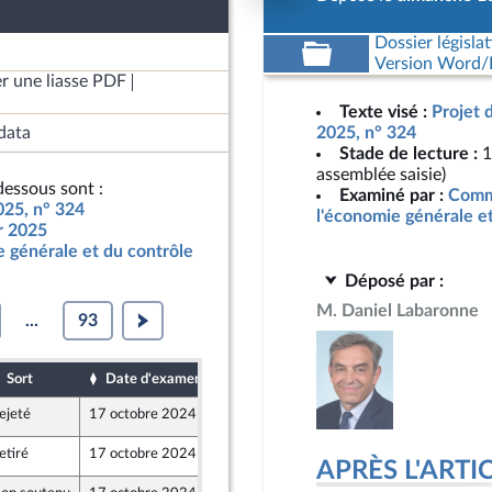
Dossier législat
Version Word/L
r une liasse PDF
Texte visé :
Projet 
data
2025, n° 324
Stade de lecture :
1
assemblée saisie)
essous sont :
Examiné par :
Commi
025, n° 324
l'économie générale e
ur 2025
 générale et du contrôle
Déposé par :
M. Daniel Labaronne
...
93
Sort
Date d'examen
Date de dépôt
ejeté
17 octobre 2024
13 octobre 2024
etiré
17 octobre 2024
16 octobre 2024
APRÈS L'ARTICLE