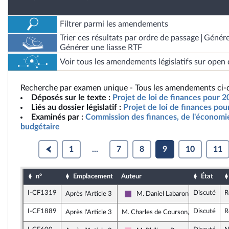
Filtrer parmi les amendements
Trier ces résultats par ordre de passage
Génére
Générer une liasse RTF
Voir tous les amendements législatifs sur open 
Recherche par examen unique - Tous les amendements ci-d
Déposés sur le texte :
Projet de loi de finances pour 2
Liés au dossier législatif :
Projet de loi de finances po
Examinés par :
Commission des finances, de l'économie
budgétaire
1
...
7
8
9
10
11
n°
Emplacement
Auteur
État
I-CF1319
Discuté
R
Après l'Article 3
M. Daniel Labaronne
Ensemble pour la République
I-CF1889
Discuté
R
Après l'Article 3
M. Charles de Courson, rapporteur