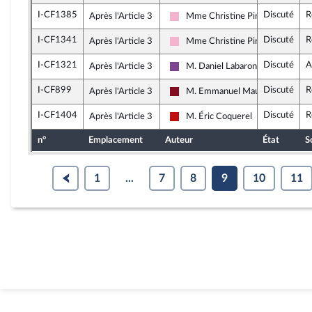
I-CF1385
Discuté
R
Après l'Article 3
Mme Christine Pirès Beaune
Socialistes et apparentés
I-CF1341
Discuté
R
Après l'Article 3
Mme Christine Pirès Beaune
Socialistes et apparentés
I-CF1321
Discuté
A
Après l'Article 3
M. Daniel Labaronne
Ensemble pour la République
I-CF899
Discuté
R
Après l'Article 3
M. Emmanuel Maurel
Gauche Démocrate et Républicai
I-CF1404
Discuté
R
Après l'Article 3
M. Éric Coquerel
La France insoumise - Nouveau Fr
n°
Emplacement
Auteur
État
S
1
...
7
8
9
10
11