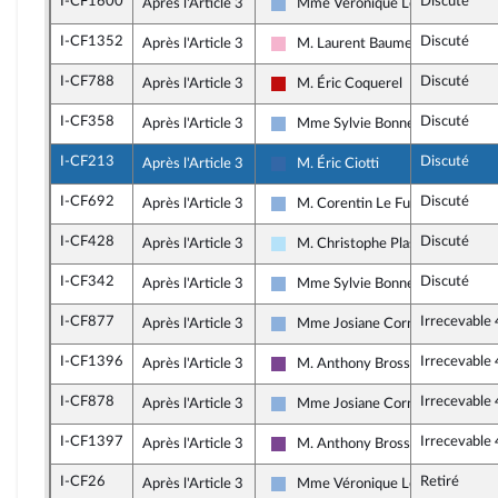
I-CF1600
Discuté
Après l'Article 3
Mme Véronique Louwagie
Droite Républicaine
I-CF1352
Discuté
Après l'Article 3
M. Laurent Baumel
Socialistes et apparentés
I-CF788
Discuté
Après l'Article 3
M. Éric Coquerel
La France insoumise - Nouveau Fr
I-CF358
Discuté
Après l'Article 3
Mme Sylvie Bonnet
Droite Républicaine
I-CF213
Discuté
Après l'Article 3
M. Éric Ciotti
UDR
I-CF692
Discuté
Après l'Article 3
M. Corentin Le Fur
Droite Républicaine
I-CF428
Discuté
Après l'Article 3
M. Christophe Plassard
Horizons & Indépendants
I-CF342
Discuté
Après l'Article 3
Mme Sylvie Bonnet
Droite Républicaine
I-CF877
Irrecevable
Après l'Article 3
Mme Josiane Corneloup
Droite Républicaine
I-CF1396
Irrecevable
Après l'Article 3
M. Anthony Brosse
Ensemble pour la République
I-CF878
Irrecevable
Après l'Article 3
Mme Josiane Corneloup
Droite Républicaine
I-CF1397
Irrecevable
Après l'Article 3
M. Anthony Brosse
Ensemble pour la République
I-CF26
Retiré
Après l'Article 3
Mme Véronique Louwagie
Droite Républicaine