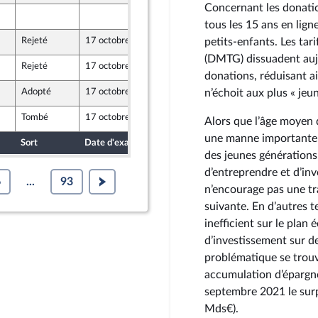
Concernant les donatio
11 octobre 2024
tous les 15 ans en lign
Rejeté
17 octobre 2024
13 octobre 2024
petits-enfants. Les tarif
ont Populaire
(DMTG) dissuadent aujo
Rejeté
17 octobre 2024
13 octobre 2024
ont Populaire
donations, réduisant ai
Adopté
17 octobre 2024
11 octobre 2024
n’échoit aux plus « je
Tombé
17 octobre 2024
13 octobre 2024
Alors que l’âge moyen 
une manne importante é
Sort
Date d'examen
Date de dépôt
des jeunes générations
d’entreprendre et d’inve
6
...
93
n’encourage pas une tra
suivante. En d’autres t
inefficient sur le plan 
d’investissement sur de
problématique se trouv
accumulation d’épargne
septembre 2021 le surpl
Mds€).