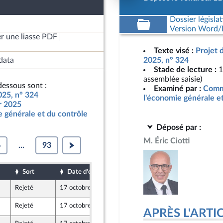
Dossier législat
Version Word/L
r une liasse PDF
Texte visé :
Projet 
data
2025, n° 324
Stade de lecture :
1
assemblée saisie)
essous sont :
Examiné par :
Commi
025, n° 324
l'économie générale e
ur 2025
 générale et du contrôle
Déposé par :
M. Éric Ciotti
6
...
93
Sort
Date d'examen
Date de dépôt
Rejeté
17 octobre 2024
12 octobre 2024
Rejeté
17 octobre 2024
11 octobre 2024
APRÈS L'ARTICLE