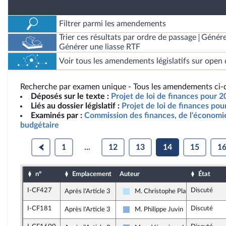
Filtrer parmi les amendements
Trier ces résultats par ordre de passage
Génére
Générer une liasse RTF
Voir tous les amendements législatifs sur open 
Recherche par examen unique - Tous les amendements ci-d
Déposés sur le texte :
Projet de loi de finances pour 2
Liés au dossier législatif :
Projet de loi de finances po
Examinés par :
Commission des finances, de l'économie
budgétaire
1
...
12
13
14
15
1
n°
Emplacement
Auteur
État
I-CF427
Discuté
Après l'Article 3
M. Christophe Plassard
Horizons & Indépendants
I-CF181
Discuté
Après l'Article 3
M. Philippe Juvin
Droite Républicaine