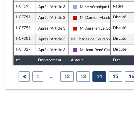
I-CF19
Retiré
Après l'Article 3
Mme Véronique Louwagie
Droite Républicaine
I-CF791
Discuté
Après l'Article 3
M. Damien Maudet
La France insoumise - Nouveau Fr
I-CF793
Discuté
Après l'Article 3
M. Aurélien Le Coq
La France insoumise - Nouveau Fr
I-CF301
Discuté
Après l'Article 3
M. Charles de Courson, rapporteur
I-CF827
Discuté
Après l'Article 3
M. Jean-René Cazeneuve
Ensemble pour la République
n°
Emplacement
Auteur
État
1
...
12
13
14
15
1