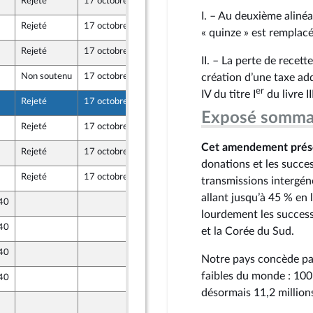
Rejeté
17 octobre 2024
13 octobre 2024
I. – Au deuxième alinéa
Rejeté
17 octobre 2024
13 octobre 2024
« quinze » est remplacé
Rejeté
17 octobre 2024
13 octobre 2024
ont Populaire
II. – La perte de recett
Non soutenu
17 octobre 2024
12 octobre 2024
création d’une taxe add
er
IV du titre I
du livre I
Rejeté
17 octobre 2024
11 octobre 2024
Exposé somma
Rejeté
17 octobre 2024
13 octobre 2024
Cet amendement prése
Rejeté
17 octobre 2024
12 octobre 2024
donations et les success
Rejeté
17 octobre 2024
12 octobre 2024
transmissions intergén
allant jusqu’à 45 % en 
 40
13 octobre 2024
lourdement les success
 40
13 octobre 2024
et la Corée du Sud.
 40
13 octobre 2024
Notre pays concède par
faibles du monde : 100 
 40
13 octobre 2024
désormais 11,2 million
11 octobre 2024