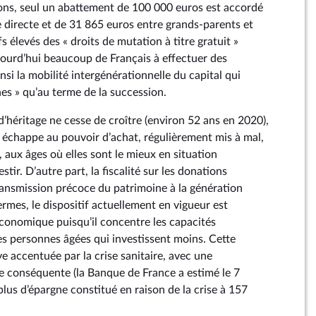
ns, seul un abattement de 100 000 euros est accordé
e directe et de 31 865 euros entre grands-parents et
s élevés des « droits de mutation à titre gratuit »
urd’hui beaucoup de Français à effectuer des
nsi la mobilité intergénérationnelle du capital qui
unes » qu’au terme de la succession.
d’héritage ne cesse de croître (environ 52 ans en 2020),
chappe au pouvoir d’achat, régulièrement mis à mal,
, aux âges où elles sont le mieux en situation
stir. D’autre part, la fiscalité sur les donations
nsmission précoce du patrimoine à la génération
ermes, le dispositif actuellement en vigueur est
économique puisqu’il concentre les capacités
s personnes âgées qui investissent moins. Cette
e accentuée par la crise sanitaire, avec une
 conséquente (la Banque de France a estimé le 7
us d’épargne constitué en raison de la crise à 157