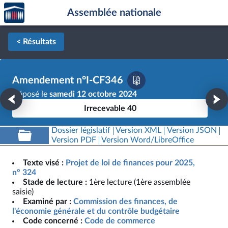
Accèder
Aller au contenu
Aller en bas de la page
Assemblée nationale
à la
page
d'accueil
< Résultats
Amendement n°I-CF346
Déposé le
samedi 12 octobre 2024
Irrecevable 40
Dossier législatif
Version XML
Version JSON
Version PDF
Version Word/LibreOffice
Texte visé :
Projet de loi de finances pour 2025,
n° 324
Stade de lecture :
1ère lecture (1ère assemblée
saisie)
Examiné par :
Commission des finances, de
l'économie générale et du contrôle budgétaire
Code concerné :
Code de commerce