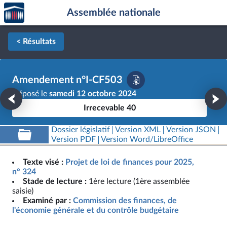
Accèder
Aller au contenu
Aller en bas de la page
Assemblée nationale
à la
page
d'accueil
< Résultats
Amendement n°I-CF503
Déposé le
samedi 12 octobre 2024
Irrecevable 40
Dossier législatif
Version XML
Version JSON
Version PDF
Version Word/LibreOffice
Texte visé :
Projet de loi de finances pour 2025,
n° 324
Stade de lecture :
1ère lecture (1ère assemblée
saisie)
Examiné par :
Commission des finances, de
l'économie générale et du contrôle budgétaire