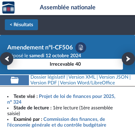
Accèder
Aller au contenu
Aller en bas de la page
Assemblée nationale
à la
page
d'accueil
< Résultats
Amendement n°I-CF506
Déposé le
samedi 12 octobre 2024
Irrecevable 40
Dossier législatif
Version XML
Version JSON
Version PDF
Version Word/LibreOffice
Texte visé :
Projet de loi de finances pour 2025,
n° 324
Stade de lecture :
1ère lecture (1ère assemblée
saisie)
Examiné par :
Commission des finances, de
l'économie générale et du contrôle budgétaire