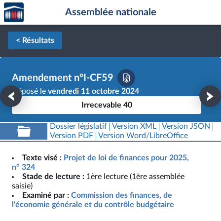
Accèder
Aller au contenu
Aller en bas de la page
Assemblée nationale
à la
page
d'accueil
< Résultats
Amendement n°I-CF59
Déposé le
vendredi 11 octobre 2024
Irrecevable 40
Dossier législatif
Version XML
Version JSON
Version PDF
Version Word/LibreOffice
Texte visé :
Projet de loi de finances pour 2025,
n° 324
Stade de lecture :
1ère lecture (1ère assemblée
saisie)
Examiné par :
Commission des finances, de
l'économie générale et du contrôle budgétaire