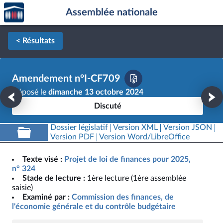
Accèder
Aller au contenu
Aller en bas de la page
Assemblée nationale
à la
page
d'accueil
< Résultats
Amendement n°I-CF709
Déposé le
dimanche 13 octobre 2024
Discuté
Dossier législatif
Version XML
Version JSON
Version PDF
Version Word/LibreOffice
Texte visé :
Projet de loi de finances pour 2025,
n° 324
Stade de lecture :
1ère lecture (1ère assemblée
saisie)
Examiné par :
Commission des finances, de
l'économie générale et du contrôle budgétaire