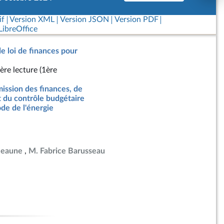
if
Version XML
Version JSON
Version PDF
ibreOffice
de loi de finances pour
ère lecture (1ère
ssion des finances, de
t du contrôle budgétaire
de de l'énergie
Beaune
M. Fabrice Barusseau