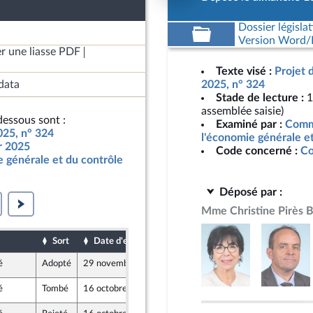
Dossier législat
Version Word/L
r une liasse PDF
Texte visé :
Projet 
data
2025, n° 324
Stade de lecture :
1
assemblée saisie)
essous sont :
Examiné par :
Commi
025, n° 324
l'économie générale e
ur 2025
Code concerné :
Co
 générale et du contrôle
Déposé par :
Mme Christine Pirès 
Sort
Date d'examen
Date de dépôt
é
Adopté
29 novembre 2024
13 octobre 2024
e
é
Tombé
16 octobre 2024
13 octobre 2024
e