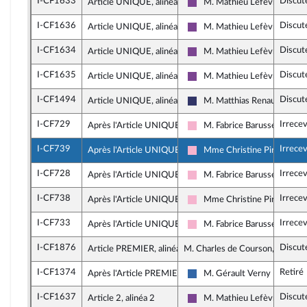
I-CF1633
Discut
Article UNIQUE, alinéa 2
M. Mathieu Lefèvre
Ensemble pour la Républiqu
I-CF1636
Discut
Article UNIQUE, alinéa 2
M. Mathieu Lefèvre
Ensemble pour la Républiqu
I-CF1634
Discut
Article UNIQUE, alinéa 2
M. Mathieu Lefèvre
Ensemble pour la Républiqu
I-CF1635
Discut
Article UNIQUE, alinéa 2
M. Mathieu Lefèvre
Ensemble pour la Républiqu
I-CF1494
Discut
Article UNIQUE, alinéa 2
M. Matthias Renault
Rassemblement National
I-CF729
Irrece
Après l'Article UNIQUE
M. Fabrice Barusseau
Socialistes et apparentés
I-CF739
Irrece
Après l'Article UNIQUE
Mme Christine Pirès Beau
Socialistes et apparentés
I-CF728
Irrece
Après l'Article UNIQUE
M. Fabrice Barusseau
Socialistes et apparentés
I-CF738
Irrece
Après l'Article UNIQUE
Mme Christine Pirès Beau
Socialistes et apparentés
I-CF733
Irrece
Après l'Article UNIQUE
M. Fabrice Barusseau
Socialistes et apparentés
I-CF1876
Discut
Article PREMIER, alinéa 4
M. Charles de Courson, rapport
I-CF1374
Retiré
Après l'Article PREMIER
M. Gérault Verny
UDR
I-CF1637
Discut
Article 2, alinéa 2
M. Mathieu Lefèvre
Ensemble pour la Républiqu