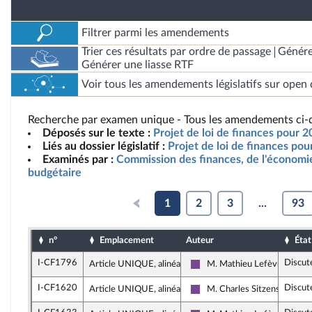
Filtrer parmi les amendements
Trier ces résultats par ordre de passage
Génére
Générer une liasse RTF
Voir tous les amendements législatifs sur open 
Recherche par examen unique - Tous les amendements ci-d
Déposés sur le texte :
Projet de loi de finances pour 2
Liés au dossier législatif :
Projet de loi de finances po
Examinés par :
Commission des finances, de l'économie
budgétaire
1
2
3
...
93
n°
Emplacement
Auteur
État
I-CF1796
Discut
Article UNIQUE, alinéa 2
M. Mathieu Lefèvre
Ensemble pour la Républiqu
I-CF1620
Discut
Article UNIQUE, alinéa 2
M. Charles Sitzenstuhl
Ensemble pour la Républiqu