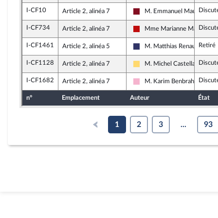
I-CF10
Discut
Article 2, alinéa 7
M. Emmanuel Maurel
Gauche Démocrate et Répub
I-CF734
Discut
Article 2, alinéa 7
Mme Marianne Maximi
La France insoumise - Nouve
I-CF1461
Retiré
Article 2, alinéa 5
M. Matthias Renault
Rassemblement National
I-CF1128
Discut
Article 2, alinéa 7
M. Michel Castellani
Libertés, Indépendants, Outr
I-CF1682
Discut
Article 2, alinéa 7
M. Karim Benbrahim
Socialistes et apparentés
n°
Emplacement
Auteur
État
1
2
3
...
93