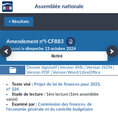
Accèder
Aller au contenu
Aller en bas de la page
Assemblée nationale
à la
page
d'accueil
< Résultats
Amendement n°I-CF883
Déposé le
dimanche 13 octobre 2024
Retiré
Dossier législatif
Version XML
Version JSON
Version PDF
Version Word/LibreOffice
Texte visé :
Projet de loi de finances pour 2025,
n° 324
Stade de lecture :
1ère lecture (1ère assemblée
saisie)
Examiné par :
Commission des finances, de
l'économie générale et du contrôle budgétaire