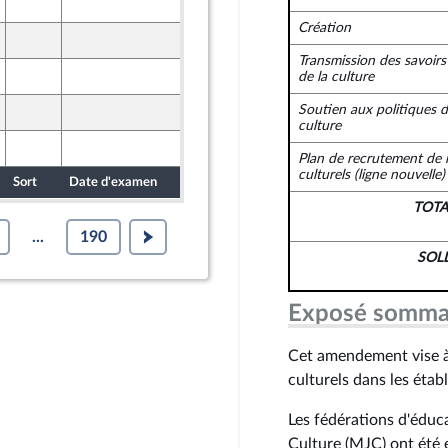
12 novembre 2024
Création
12 novembre 2024
Transmission des savoirs
12 novembre 2024
de la culture
Soutien aux politiques d
12 novembre 2024
culture
12 novembre 2024
Plan de recrutement de 
culturels
(ligne nouvelle)
Sort
Date d'examen
Date de dépôt
TOT
...
190
SOL
Exposé somma
Cet amendement vise à
culturels dans les étab
Les fédérations d'éduca
Culture (MJC) ont été e