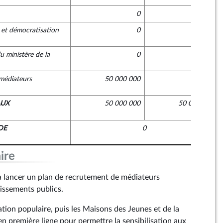
0
0
 et démocratisation
0
0
u ministère de la
0
0
médiateurs
50 000 000
0
AUX
50 000 000
50 000 000
DE
0
ire
 lancer un plan de recrutement de médiateurs
lissements publics.
tion populaire, puis les Maisons des Jeunes et de la
n première ligne pour permettre la sensibilisation aux