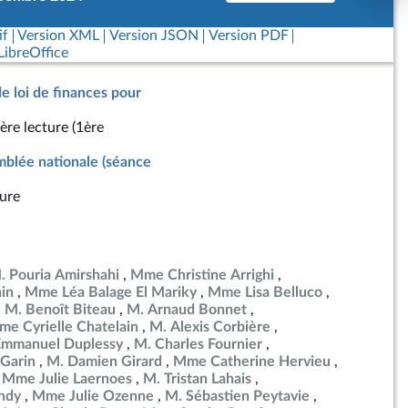
if
Version XML
Version JSON
Version PDF
ibreOffice
de loi de finances pour
ère lecture (1ère
blée nationale (séance
ure
. Pouria Amirshahi
Mme Christine Arrighi
in
Mme Léa Balage El Mariky
Mme Lisa Belluco
M. Benoît Biteau
M. Arnaud Bonnet
e Cyrielle Chatelain
M. Alexis Corbière
Emmanuel Duplessy
M. Charles Fournier
Garin
M. Damien Girard
Mme Catherine Hervieu
Mme Julie Laernoes
M. Tristan Lahais
ndy
Mme Julie Ozenne
M. Sébastien Peytavie