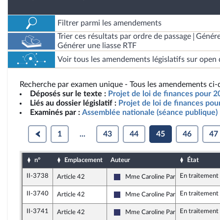
Filtrer parmi les amendements
Trier ces résultats par ordre de passage
Génére
Générer une liasse RTF
Voir tous les amendements législatifs sur open 
Recherche par examen unique - Tous les amendements ci-d
Déposés sur le texte :
Projet de loi de finances pour 2
Liés au dossier législatif :
Projet de loi de finances po
Examinés par :
Assemblée nationale (séance publique)
1
...
43
44
45
46
47
n°
Emplacement
Auteur
État
II-3738
En traitement
Article 42
Mme Caroline Parmentier
Rassemblement National
II-3740
En traitement
Article 42
Mme Caroline Parmentier
Rassemblement National
II-3741
En traitement
Article 42
Mme Caroline Parmentier
Rassemblement National