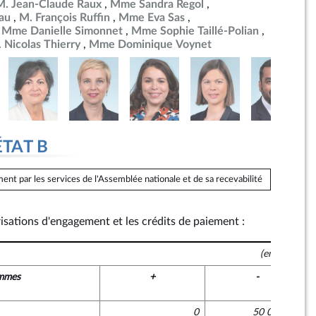
M. Jean-Claude Raux
Mme Sandra Regol
au
M. François Ruffin
Mme Eva Sas
Mme Danielle Simonnet
Mme Sophie Taillé-Polian
 Nicolas Thierry
Mme Dominique Voynet
ÉTAT B
ent par les services de l'Assemblée nationale et de sa recevabilité
risations d'engagement et les crédits de paiement :
(en euros)
mmes
+
-
0
50 000 000