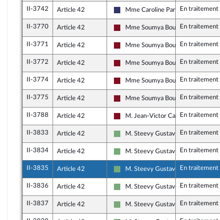
II-3742
En traitement
Article 42
Mme Caroline Parmentier
Rassemblement National
II-3770
En traitement
Article 42
Mme Soumya Bourouaha
Gauche Démocrate et Républicaine
II-3771
En traitement
Article 42
Mme Soumya Bourouaha
Gauche Démocrate et Républicaine
II-3772
En traitement
Article 42
Mme Soumya Bourouaha
Gauche Démocrate et Républicaine
II-3774
En traitement
Article 42
Mme Soumya Bourouaha
Gauche Démocrate et Républicaine
II-3775
En traitement
Article 42
Mme Soumya Bourouaha
Gauche Démocrate et Républicaine
II-3788
En traitement
Article 42
M. Jean-Victor Castor
Gauche Démocrate et Républicaine
II-3833
En traitement
Article 42
M. Steevy Gustave
Écologiste et Social
II-3834
En traitement
Article 42
M. Steevy Gustave
Écologiste et Social
II-3835
En traitement
Article 42
M. Steevy Gustave
Écologiste et Social
II-3836
En traitement
Article 42
M. Steevy Gustave
Écologiste et Social
II-3837
En traitement
Article 42
M. Steevy Gustave
Écologiste et Social