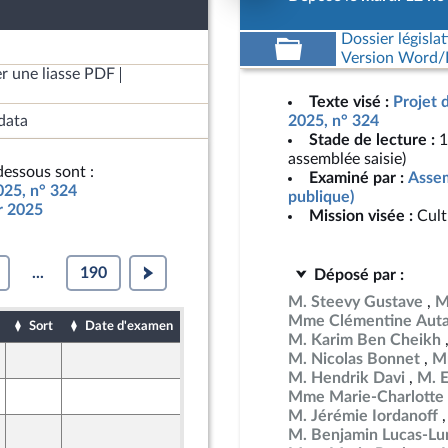
Dossier législat
Version Word/L
r une liasse PDF
Texte visé :
Projet 
data
2025, n° 324
Stade de lecture :
1
assemblée saisie)
essous sont :
Examiné par :
Assem
025, n° 324
publique)
ur 2025
Mission visée :
Cult
...
190
Déposé par :
M. Steevy Gustave
M
Mme Clémentine Auta
Sort
Date d'examen
Date de dépôt
M. Karim Ben Cheikh
M. Nicolas Bonnet
Mm
12 novembre 2024
M. Hendrik Davi
M. 
12 novembre 2024
Mme Marie-Charlotte 
M. Jérémie Iordanoff
12 novembre 2024
M. Benjamin Lucas-Lu