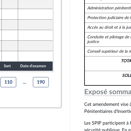
12 novembre 2024
Administration pénitenti
12 novembre 2024
Protection judiciaire de 
12 novembre 2024
Accès au droit et à la jus
12 novembre 2024
Conduite et pilotage de l
justice
12 novembre 2024
Conseil supérieur de la 
12 novembre 2024
TOT
Sort
Date d'examen
Date de dépôt
SOL
110
...
190
Exposé somma
Cet amendement vise à
Pénitentiaires d'Insert
Les SPIP participent à 
sécurité publique. En e