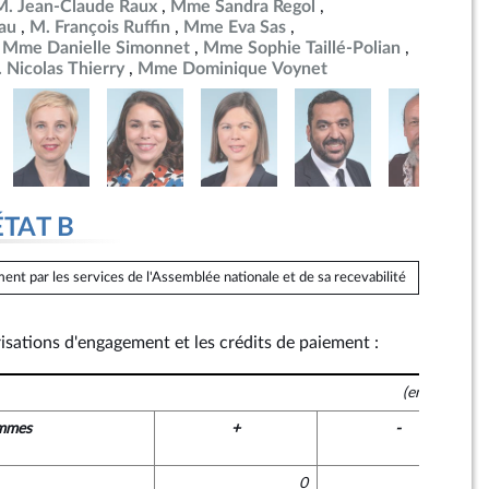
M. Jean-Claude Raux
Mme Sandra Regol
au
M. François Ruffin
Mme Eva Sas
Mme Danielle Simonnet
Mme Sophie Taillé-Polian
 Nicolas Thierry
Mme Dominique Voynet
ÉTAT B
ent par les services de l'Assemblée nationale et de sa recevabilité
risations d'engagement et les crédits de paiement :
(en euros)
mmes
+
-
0
0