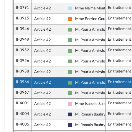
II-3791
En traitement
Article 42
Mme Naïma Moutchou
Horizons & Indépendants
II-3915
En traitement
Article 42
Mme Perrine Goulet
Les Démocrates
II-3946
En traitement
Article 42
M. Pouria Amirshahi
Écologiste et Social
II-3949
En traitement
Article 42
M. Pouria Amirshahi
Écologiste et Social
II-3952
En traitement
Article 42
M. Pouria Amirshahi
Écologiste et Social
II-3956
En traitement
Article 42
M. Pouria Amirshahi
Écologiste et Social
II-3958
En traitement
Article 42
M. Pouria Amirshahi
Écologiste et Social
II-3966
En traitement
Article 42
M. Pouria Amirshahi
Écologiste et Social
II-3967
En traitement
Article 42
M. Pouria Amirshahi
Écologiste et Social
II-4001
En traitement
Article 42
Mme Isabelle Santiago
Socialistes et apparentés
II-4004
En traitement
Article 42
M. Romain Baubry
Rassemblement National
II-4005
En traitement
Article 42
M. Romain Baubry
Rassemblement National