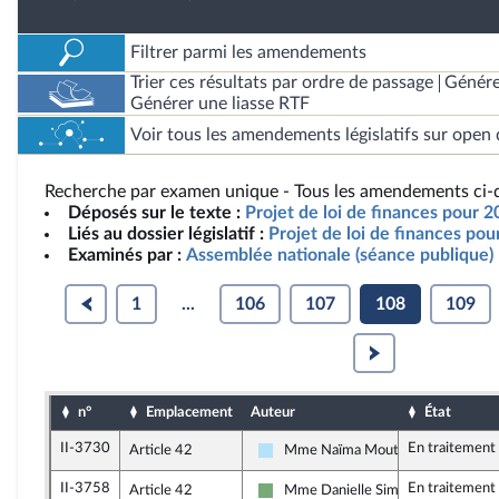
Filtrer parmi les amendements
Trier ces résultats par ordre de passage
Génére
Générer une liasse RTF
Voir tous les amendements législatifs sur open 
Recherche par examen unique - Tous les amendements ci-d
Déposés sur le texte :
Projet de loi de finances pour 2
Liés au dossier législatif :
Projet de loi de finances po
Examinés par :
Assemblée nationale (séance publique)
1
...
106
107
108
109
n°
Emplacement
Auteur
État
II-3730
En traitement
Article 42
Mme Naïma Moutchou
Horizons & Indépendants
II-3758
En traitement
Article 42
Mme Danielle Simonnet
Écologiste et Social