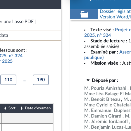
Dossier législat
Version Word/L
r une liasse PDF
Texte visé :
Projet 
data
2025, n° 324
Stade de lecture :
1
assemblée saisie)
essous sont :
Examiné par :
Assem
025, n° 324
publique)
ur 2025
Mission visée :
Just
110
...
190
Déposé par :
M. Pouria Amirshahi
Mme Léa Balage El Ma
M. Benoît Biteau
M. 
Mme Cyrielle Chatela
Sort
Date d'examen
Date de dépôt
M. Emmanuel Dupless
M. Damien Girard
M.
12 novembre 2024
M. Jérémie Iordanoff
M. Benjamin Lucas-Lu
12 novembre 2024