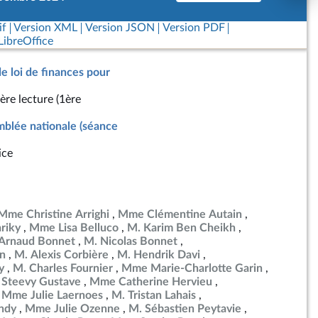
if
Version XML
Version JSON
Version PDF
ibreOffice
de loi de finances pour
ère lecture (1ère
blée nationale (séance
ice
Mme Christine Arrighi
Mme Clémentine Autain
riky
Mme Lisa Belluco
M. Karim Ben Cheikh
Arnaud Bonnet
M. Nicolas Bonnet
in
M. Alexis Corbière
M. Hendrik Davi
y
M. Charles Fournier
Mme Marie-Charlotte Garin
 Steevy Gustave
Mme Catherine Hervieu
Mme Julie Laernoes
M. Tristan Lahais
ndy
Mme Julie Ozenne
M. Sébastien Peytavie