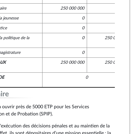
aire
250 000 000
0
la jeunesse
0
0
tice
0
0
a politique de la
0
250 000 000
magistrature
0
0
AUX
250 000 000
250 000 000
DE
0
ire
 ouvrir près de 5000 ETP pour les Services
ion et de Probation (SPIP).
l'exécution des décisions pénales et au maintien de la
ffet, ils sont dépositaires d’une mission essentielle : la