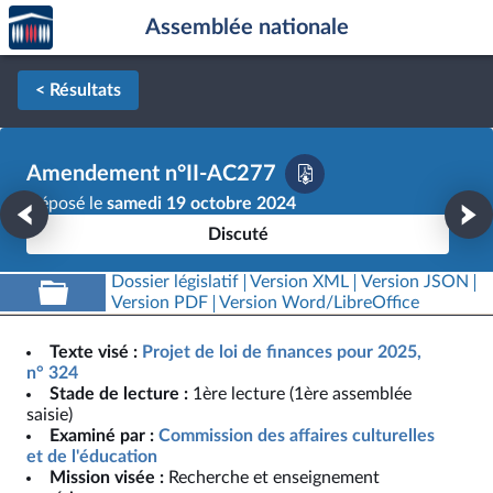
Accèder
Aller au contenu
Aller en bas de la page
Assemblée nationale
à la
page
d'accueil
< Résultats
Amendement n°II-AC277
Déposé le
samedi 19 octobre 2024
Discuté
Dossier législatif
Version XML
Version JSON
Version PDF
Version Word/LibreOffice
Texte visé :
Projet de loi de finances pour 2025,
n° 324
Stade de lecture :
1ère lecture (1ère assemblée
saisie)
Examiné par :
Commission des affaires culturelles
et de l'éducation
Mission visée :
Recherche et enseignement