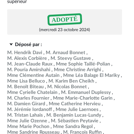
supérieur
ADOPTÉ
(mercredi 23 octobre 2024)
Déposé par :
M. Hendrik Davi
M. Arnaud Bonnet
M. Alexis Corbière
M. Steevy Gustave
M. Jean-Claude Raux
Mme Sophie Taillé-Polian
M. Pouria Amirshahi
Mme Christine Arrighi
Mme Clémentine Autain
Mme Léa Balage El Mariky
Mme Lisa Belluco
M. Karim Ben Cheikh
M. Benoît Biteau
M. Nicolas Bonnet
Mme Cyrielle Chatelain
M. Emmanuel Duplessy
M. Charles Fournier
Mme Marie-Charlotte Garin
M. Damien Girard
Mme Catherine Hervieu
M. Jérémie Iordanoff
Mme Julie Laernoes
M. Tristan Lahais
M. Benjamin Lucas-Lundy
Mme Julie Ozenne
M. Sébastien Peytavie
Mme Marie Pochon
Mme Sandra Regol
Mme Sandrine Rousseau
M. François Ruffin